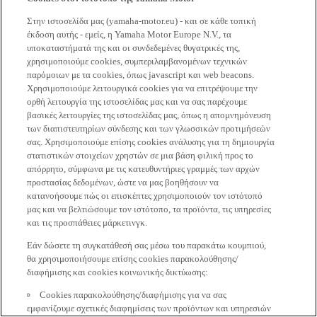
Στην ιστοσελίδα μας (yamaha-motor.eu) - και σε κάθε τοπική
έκδοση αυτής - εμείς, η Yamaha Motor Europe N.V., τα
υποκαταστήματά της και οι συνδεδεμένες θυγατρικές της,
χρησιμοποιούμε cookies, συμπεριλαμβανομένων τεχνικών
παρόμοιων με τα cookies, όπως javascript και web beacons.
Χρησιμοποιούμε λειτουργικά cookies για να επιτρέψουμε την
ορθή λειτουργία της ιστοσελίδας μας και να σας παρέχουμε
βασικές λειτουργίες της ιστοσελίδας μας, όπως η απομνημόνευση
των διαπιστευτηρίων σύνδεσης και των γλωσσικών προτιμήσεών
σας. Χρησιμοποιούμε επίσης cookies ανάλυσης για τη δημιουργία
στατιστικών στοιχείων χρηστών σε μια βάση φιλική προς το
απόρρητο, σύμφωνα με τις κατευθυντήριες γραμμές των αρχών
προστασίας δεδομένων, ώστε να μας βοηθήσουν να
κατανοήσουμε πώς οι επισκέπτες χρησιμοποιούν τον ιστότοπό
μας και να βελτιώσουμε τον ιστότοπο, τα προϊόντα, τις υπηρεσίες
και τις προσπάθειες μάρκετινγκ.
Εάν δώσετε τη συγκατάθεσή σας μέσω του παρακάτω κουμπιού,
θα χρησιμοποιήσουμε επίσης cookies παρακολούθησης/
διαφήμισης και cookies κοινωνικής δικτύωσης:
Cookies παρακολούθησης/διαφήμισης για να σας
εμφανίζουμε σχετικές διαφημίσεις των προϊόντων και υπηρεσιών