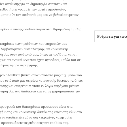
es ανάλυσης για τη δημιουργία στατιστικών
τευθυντήριες γραμμές των αρχών προστασίας
μοποιούν τον ιστότοπό μας και να βελτιώσουμε τον
οιήσουμε επίσης cookies παρακολούθησης/διαφήμισης
Ρυθμίσεις για τα c
αφημίσεις των προϊόντων και υπηρεσιών μας
περιλαμβανομένων των πλατφορμών κοινωνικής
ή σας στον ιστότοπό μας, όπως τα προϊόντα και οι
 και τα αντικείμενα που έχετε αγοράσει, καθώς και σε
 συμπεριφορά περιήγησης.
ακολουθείτε βίντεο στον ιστότοπό μας (π.χ. μέσω του
 τον ιστότοπό μας σε μέσα κοινωνικής δικτύωσης, όπως
ύωσης και επιτρέπουν στους εν λόγω παρόχους μέσων
ησή σας στο διαδίκτυο και να τη χρησιμοποιούν για
τε προσφορές και διαφημίσεις προσαρμοσμένες στα
φήμισης και κοινωνικής δικτύωσης κάνοντας κλικ στο
τε να αποδεχτείτε μόνο συγκεκριμένες κατηγορίες
 προσαρμόσετε τις ρυθμίσεις των cookies σας.