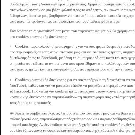
σύνδεσης και των γλωσσικών προτιμήσεών σας. Χρησιμοποιούμε επίσης cooki
στοιχείων χρηστών σε μια βάση φιλική προς το απόρρητο, σύμφωνα με τις κα
δεδομένων, ώστε να μας βοηθήσουν να κατανοήσουμε πώς οι επισκέπτες χρησι
ιστότοπο, τα προϊόντα, τις υπηρεσίες και τις προσπάθειες μάρκετινγκ.
Εάν δώσετε τη συγκατάθεσή σας μέσω του παρακάτω κουμπιού, θα χρησιμοπ
και cookies κοινωνικής δικτύωσης:
Cookies παρακολούθησης/διαφήμισης για να σας εμφανίζουμε σχετικές δι
προσαρμοσμένες σε εσάς στον ιστότοπό μας και σε ιστότοπους τρίτων, συμ
δικτύωσης όπως το Facebook, με βάση τη συμπεριφορά σας κατά την περιήγησ
υπηρεσίες που είδατε, τα αντικείμενα που προστέθηκαν στο καλάθι αγορών σας
ιστότοπους τρίτων και τα ενδιαφέροντά σας που προκύπτουν από την εν λόγω
Cookies κοινωνικής δικτύωσης για να σας παρέχουμε τη δυνατότητα να παρ
YouTube), καθώς και για να μπορείτε εύκολα να μοιράζεστε περιεχόμενο από
το Facebook. Πρόκειται για cookies τρίτων παρόχων μέσων κοινωνικής δικτ
κοινωνικής δικτύωσης να παρακολουθούν τη συμπεριφορά σας κατά την περιήγ
τους δικούς τους σκοπούς.
Αν θέλετε να λαμβάνετε όλες τις λειτουργίες του ιστότοπού μας και να βλέπε
ενδιαφέροντά σας, παρακαλούμε αποδεχτείτε τα cookies παρακολούθησης/δια
κουμπί αποδοχής. Αν δεν επιθυμείτε να αποδεχτείτε αυτά τα cookies ή αν θέλε
cookies (όπως μόνο τα cookies κοινωνικής δικτύωσης), κάντε κλικ εδώ για να