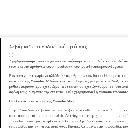
Σεβόμαστε την ιδιωτικότητά σας
Χρησιμοποιούμε cookies για να κατανοήσουμε τους επισκέπτες του ιστότο
ιστότοπο, τα προϊόντα, τις υπηρεσίες και τις προωθητικές μας ενέργειες.
Εάν συνεχίσετε χωρίς να αλλάξετε τις ρυθμίσεις σας, θα υποθέσουμε ότι ε
ιστότοπο της Yamaha. Ωστόσο, εάν το επιθυμείτε, μπορείτε να αλλάξετε τις
μάθετε περισσότερα σχετικά με τα cookies που σχετίζονται με τον ιστότοπ
οφέλη τους, διαβάστε την ενότητα "Πώς χρησιμοποιεί η Yamaha τα cooki
Cookies στον ιστότοπο της Yamaha Motor
Στην ιστοσελίδα μας (yamaha-motor.eu) - και σε κάθε τοπική έκδοση αυτής - 
υποκαταστήματά της και οι συνδεδεμένες θυγατρικές της, χρησιμοποιούμε co
τα cookies, όπως javascript και web beacons. Χρησιμοποιούμε λειτουργικά co
ιστοσελίδας μας και να σας παρέχουμε βασικές λειτουργίες της ιστοσελίδας 