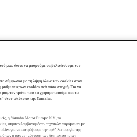
πού μας, ώστε να μπορούμε να βελτιώσουμε τον
ίστε σύμφωνοι με τη λήψη όλων των cookies στον
 ρυθμίσεις των cookies ανά πάσα στιγμή. Για να
ό μας, τον τρόπο που τα χρησιμοποιούμε και τα
es" στον ιστότοπο της Yamaha.
εμείς, η Yamaha Motor Europe N.V., τα
okies, συμπεριλαμβανομένων τεχνικών παρόμοιων με
okies για να επιτρέψουμε την ορθή λειτουργία της
μας, όπως η απομνημόνευση των διαπιστευτηρίων