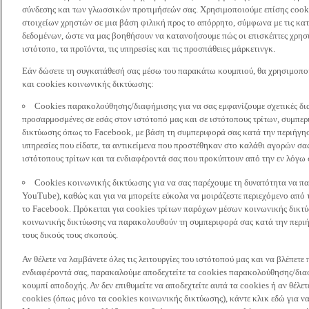
σύνδεσης και των γλωσσικών προτιμήσεών σας. Χρησιμοποιούμε επίσης cooki
στοιχείων χρηστών σε μια βάση φιλική προς το απόρρητο, σύμφωνα με τις κα
δεδομένων, ώστε να μας βοηθήσουν να κατανοήσουμε πώς οι επισκέπτες χρησι
ιστότοπο, τα προϊόντα, τις υπηρεσίες και τις προσπάθειες μάρκετινγκ.
Εάν δώσετε τη συγκατάθεσή σας μέσω του παρακάτω κουμπιού, θα χρησιμοπ
και cookies κοινωνικής δικτύωσης:
Cookies παρακολούθησης/διαφήμισης για να σας εμφανίζουμε σχετικές δι
προσαρμοσμένες σε εσάς στον ιστότοπό μας και σε ιστότοπους τρίτων, συμ
δικτύωσης όπως το Facebook, με βάση τη συμπεριφορά σας κατά την περιήγησ
υπηρεσίες που είδατε, τα αντικείμενα που προστέθηκαν στο καλάθι αγορών σας
ιστότοπους τρίτων και τα ενδιαφέροντά σας που προκύπτουν από την εν λόγω
Cookies κοινωνικής δικτύωσης για να σας παρέχουμε τη δυνατότητα να παρ
YouTube), καθώς και για να μπορείτε εύκολα να μοιράζεστε περιεχόμενο από
το Facebook. Πρόκειται για cookies τρίτων παρόχων μέσων κοινωνικής δικτ
κοινωνικής δικτύωσης να παρακολουθούν τη συμπεριφορά σας κατά την περιήγ
τους δικούς τους σκοπούς.
Αν θέλετε να λαμβάνετε όλες τις λειτουργίες του ιστότοπού μας και να βλέπε
ενδιαφέροντά σας, παρακαλούμε αποδεχτείτε τα cookies παρακολούθησης/δια
κουμπί αποδοχής. Αν δεν επιθυμείτε να αποδεχτείτε αυτά τα cookies ή αν θέλε
cookies (όπως μόνο τα cookies κοινωνικής δικτύωσης), κάντε κλικ εδώ για να