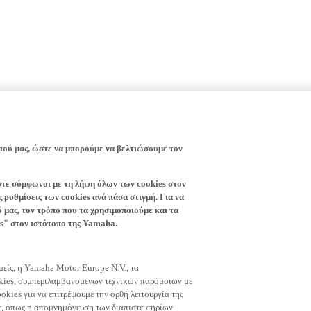
πού μας, ώστε να μπορούμε να βελτιώσουμε τον
ίστε σύμφωνοι με τη λήψη όλων των cookies στον
 ρυθμίσεις των cookies ανά πάσα στιγμή. Για να
ό μας, τον τρόπο που τα χρησιμοποιούμε και τα
es" στον ιστότοπο της Yamaha.
εμείς, η Yamaha Motor Europe N.V., τα
okies, συμπεριλαμβανομένων τεχνικών παρόμοιων με
okies για να επιτρέψουμε την ορθή λειτουργία της
μας, όπως η απομνημόνευση των διαπιστευτηρίων