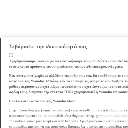
Σεβόμαστε την ιδιωτικότητά σας
Χρησιμοποιούμε cookies για να κατανοήσουμε τους επισκέπτες του ιστότο
ιστότοπο, τα προϊόντα, τις υπηρεσίες και τις προωθητικές μας ενέργειες.
Εάν συνεχίσετε χωρίς να αλλάξετε τις ρυθμίσεις σας, θα υποθέσουμε ότι ε
ιστότοπο της Yamaha. Ωστόσο, εάν το επιθυμείτε, μπορείτε να αλλάξετε τις
μάθετε περισσότερα σχετικά με τα cookies που σχετίζονται με τον ιστότοπ
οφέλη τους, διαβάστε την ενότητα "Πώς χρησιμοποιεί η Yamaha τα cooki
Cookies στον ιστότοπο της Yamaha Motor
Στην ιστοσελίδα μας (yamaha-motor.eu) - και σε κάθε τοπική έκδοση αυτής - 
υποκαταστήματά της και οι συνδεδεμένες θυγατρικές της, χρησιμοποιούμε co
τα cookies, όπως javascript και web beacons. Χρησιμοποιούμε λειτουργικά co
ιστοσελίδας μας και να σας παρέχουμε βασικές λειτουργίες της ιστοσελίδας 