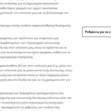
es ανάλυσης για τη δημιουργία στατιστικών
τευθυντήριες γραμμές των αρχών προστασίας
μοποιούν τον ιστότοπό μας και να βελτιώσουμε τον
οιήσουμε επίσης cookies παρακολούθησης/διαφήμισης
Ρυθμίσεις για τα c
αφημίσεις των προϊόντων και υπηρεσιών μας
περιλαμβανομένων των πλατφορμών κοινωνικής
ή σας στον ιστότοπό μας, όπως τα προϊόντα και οι
 και τα αντικείμενα που έχετε αγοράσει, καθώς και σε
 συμπεριφορά περιήγησης.
ακολουθείτε βίντεο στον ιστότοπό μας (π.χ. μέσω του
 τον ιστότοπό μας σε μέσα κοινωνικής δικτύωσης, όπως
ύωσης και επιτρέπουν στους εν λόγω παρόχους μέσων
ησή σας στο διαδίκτυο και να τη χρησιμοποιούν για
τε προσφορές και διαφημίσεις προσαρμοσμένες στα
φήμισης και κοινωνικής δικτύωσης κάνοντας κλικ στο
τε να αποδεχτείτε μόνο συγκεκριμένες κατηγορίες
 προσαρμόσετε τις ρυθμίσεις των cookies σας.