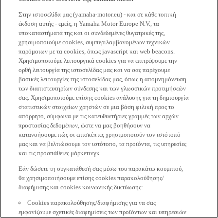
Στην ιστοσελίδα μας (yamaha-motor.eu) - και σε κάθε τοπική
έκδοση αυτής - εμείς, η Yamaha Motor Europe N.V., τα
υποκαταστήματά της και οι συνδεδεμένες θυγατρικές της,
χρησιμοποιούμε cookies, συμπεριλαμβανομένων τεχνικών
παρόμοιων με τα cookies, όπως javascript και web beacons.
Χρησιμοποιούμε λειτουργικά cookies για να επιτρέψουμε την
ορθή λειτουργία της ιστοσελίδας μας και να σας παρέχουμε
βασικές λειτουργίες της ιστοσελίδας μας, όπως η απομνημόνευση
των διαπιστευτηρίων σύνδεσης και των γλωσσικών προτιμήσεών
σας. Χρησιμοποιούμε επίσης cookies ανάλυσης για τη δημιουργία
στατιστικών στοιχείων χρηστών σε μια βάση φιλική προς το
απόρρητο, σύμφωνα με τις κατευθυντήριες γραμμές των αρχών
προστασίας δεδομένων, ώστε να μας βοηθήσουν να
κατανοήσουμε πώς οι επισκέπτες χρησιμοποιούν τον ιστότοπό
μας και να βελτιώσουμε τον ιστότοπο, τα προϊόντα, τις υπηρεσίες
και τις προσπάθειες μάρκετινγκ.
Εάν δώσετε τη συγκατάθεσή σας μέσω του παρακάτω κουμπιού,
θα χρησιμοποιήσουμε επίσης cookies παρακολούθησης/
διαφήμισης και cookies κοινωνικής δικτύωσης:
Cookies παρακολούθησης/διαφήμισης για να σας
εμφανίζουμε σχετικές διαφημίσεις των προϊόντων και υπηρεσιών