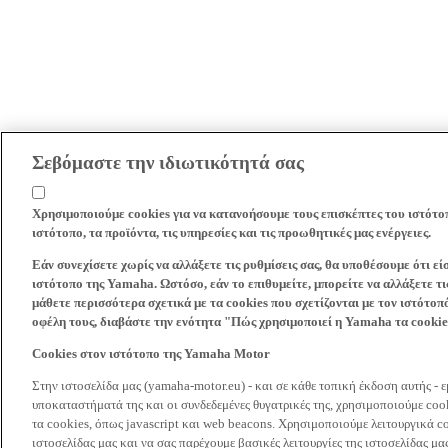
Σεβόμαστε την ιδιωτικότητά σας
Χρησιμοποιούμε cookies για να κατανοήσουμε τους επισκέπτες του ιστότο
ιστότοπο, τα προϊόντα, τις υπηρεσίες και τις προωθητικές μας ενέργειες.
Εάν συνεχίσετε χωρίς να αλλάξετε τις ρυθμίσεις σας, θα υποθέσουμε ότι ε
ιστότοπο της Yamaha. Ωστόσο, εάν το επιθυμείτε, μπορείτε να αλλάξετε τις
μάθετε περισσότερα σχετικά με τα cookies που σχετίζονται με τον ιστότοπ
οφέλη τους, διαβάστε την ενότητα "Πώς χρησιμοποιεί η Yamaha τα cooki
Cookies στον ιστότοπο της Yamaha Motor
Στην ιστοσελίδα μας (yamaha-motor.eu) - και σε κάθε τοπική έκδοση αυτής - 
υποκαταστήματά της και οι συνδεδεμένες θυγατρικές της, χρησιμοποιούμε co
τα cookies, όπως javascript και web beacons. Χρησιμοποιούμε λειτουργικά co
ιστοσελίδας μας και να σας παρέχουμε βασικές λειτουργίες της ιστοσελίδας 