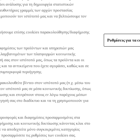
es ανάλυσης για τη δημιουργία στατιστικών
τευθυντήριες γραμμές των αρχών προστασίας
μοποιούν τον ιστότοπό μας και να βελτιώσουμε τον
οιήσουμε επίσης cookies παρακολούθησης/διαφήμισης
Ρυθμίσεις για τα c
αφημίσεις των προϊόντων και υπηρεσιών μας
περιλαμβανομένων των πλατφορμών κοινωνικής
ή σας στον ιστότοπό μας, όπως τα προϊόντα και οι
 και τα αντικείμενα που έχετε αγοράσει, καθώς και σε
 συμπεριφορά περιήγησης.
ακολουθείτε βίντεο στον ιστότοπό μας (π.χ. μέσω του
 τον ιστότοπό μας σε μέσα κοινωνικής δικτύωσης, όπως
ύωσης και επιτρέπουν στους εν λόγω παρόχους μέσων
ησή σας στο διαδίκτυο και να τη χρησιμοποιούν για
τε προσφορές και διαφημίσεις προσαρμοσμένες στα
φήμισης και κοινωνικής δικτύωσης κάνοντας κλικ στο
τε να αποδεχτείτε μόνο συγκεκριμένες κατηγορίες
 προσαρμόσετε τις ρυθμίσεις των cookies σας.