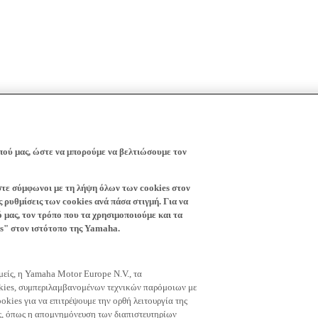
πού μας, ώστε να μπορούμε να βελτιώσουμε τον
ίστε σύμφωνοι με τη λήψη όλων των cookies στον
 ρυθμίσεις των cookies ανά πάσα στιγμή. Για να
ό μας, τον τρόπο που τα χρησιμοποιούμε και τα
es" στον ιστότοπο της Yamaha.
εμείς, η Yamaha Motor Europe N.V., τα
okies, συμπεριλαμβανομένων τεχνικών παρόμοιων με
okies για να επιτρέψουμε την ορθή λειτουργία της
μας, όπως η απομνημόνευση των διαπιστευτηρίων