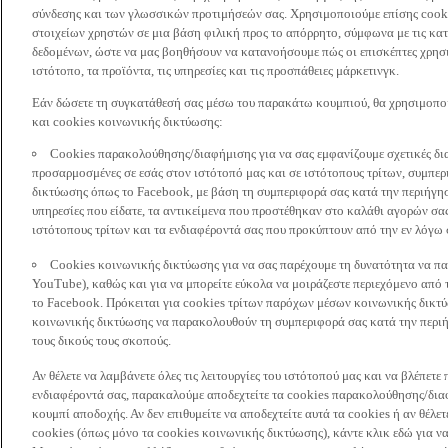
σύνδεσης και των γλωσσικών προτιμήσεών σας. Χρησιμοποιούμε επίσης cooki
στοιχείων χρηστών σε μια βάση φιλική προς το απόρρητο, σύμφωνα με τις κα
δεδομένων, ώστε να μας βοηθήσουν να κατανοήσουμε πώς οι επισκέπτες χρησι
ιστότοπο, τα προϊόντα, τις υπηρεσίες και τις προσπάθειες μάρκετινγκ.
Εάν δώσετε τη συγκατάθεσή σας μέσω του παρακάτω κουμπιού, θα χρησιμοπ
και cookies κοινωνικής δικτύωσης:
Cookies παρακολούθησης/διαφήμισης για να σας εμφανίζουμε σχετικές δι
προσαρμοσμένες σε εσάς στον ιστότοπό μας και σε ιστότοπους τρίτων, συμ
δικτύωσης όπως το Facebook, με βάση τη συμπεριφορά σας κατά την περιήγησ
υπηρεσίες που είδατε, τα αντικείμενα που προστέθηκαν στο καλάθι αγορών σας
ιστότοπους τρίτων και τα ενδιαφέροντά σας που προκύπτουν από την εν λόγω
Cookies κοινωνικής δικτύωσης για να σας παρέχουμε τη δυνατότητα να παρ
YouTube), καθώς και για να μπορείτε εύκολα να μοιράζεστε περιεχόμενο από
το Facebook. Πρόκειται για cookies τρίτων παρόχων μέσων κοινωνικής δικτ
κοινωνικής δικτύωσης να παρακολουθούν τη συμπεριφορά σας κατά την περιήγ
τους δικούς τους σκοπούς.
Αν θέλετε να λαμβάνετε όλες τις λειτουργίες του ιστότοπού μας και να βλέπε
ενδιαφέροντά σας, παρακαλούμε αποδεχτείτε τα cookies παρακολούθησης/δια
κουμπί αποδοχής. Αν δεν επιθυμείτε να αποδεχτείτε αυτά τα cookies ή αν θέλε
cookies (όπως μόνο τα cookies κοινωνικής δικτύωσης), κάντε κλικ εδώ για να