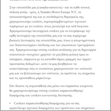
Στην ιστοσελίδα μας (yamaha-motor.eu) - και σε κάθε τοπική
έκδοση αυτής - εμείς, η Yamaha Motor Europe N.V., τα
υποκαταστήματά της και οι συνδεδεμένες θυγατρικές της,
χρησιμοποιούμε cookies, συμπεριλαμβανομένων τεχνικών
παρόμοιων με τα cookies, όπως javascript και web beacons.
Χρησιμοποιούμε λειτουργικά cookies για να επιτρέψουμε την
ορθή λειτουργία της ιστοσελίδας μας και να σας παρέχουμε
βασικές λειτουργίες της ιστοσελίδας μας, όπως η απομνημόνευση
των διαπιστευτηρίων σύνδεσης και των γλωσσικών προτιμήσεών
σας. Χρησιμοποιούμε επίσης cookies ανάλυσης για τη δημιουργία
στατιστικών στοιχείων χρηστών σε μια βάση φιλική προς το
απόρρητο, σύμφωνα με τις κατευθυντήριες γραμμές των αρχών
προστασίας δεδομένων, ώστε να μας βοηθήσουν να
κατανοήσουμε πώς οι επισκέπτες χρησιμοποιούν τον ιστότοπό
μας και να βελτιώσουμε τον ιστότοπο, τα προϊόντα, τις υπηρεσίες
και τις προσπάθειες μάρκετινγκ.
Εάν δώσετε τη συγκατάθεσή σας μέσω του παρακάτω κουμπιού,
θα χρησιμοποιήσουμε επίσης cookies παρακολούθησης/
διαφήμισης και cookies κοινωνικής δικτύωσης:
Cookies παρακολούθησης/διαφήμισης για να σας
εμφανίζουμε σχετικές διαφημίσεις των προϊόντων και υπηρεσιών