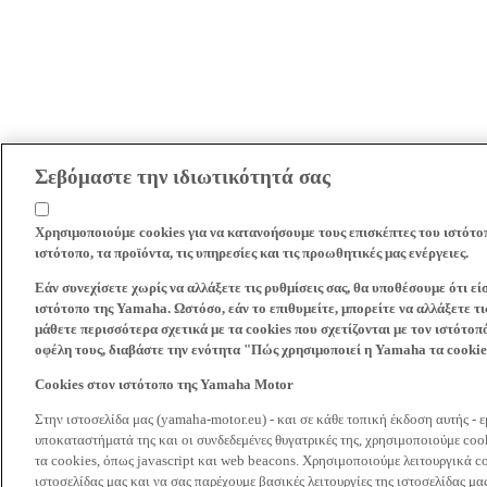
Σεβόμαστε την ιδιωτικότητά σας
Χρησιμοποιούμε cookies για να κατανοήσουμε τους επισκέπτες του ιστότο
ιστότοπο, τα προϊόντα, τις υπηρεσίες και τις προωθητικές μας ενέργειες.
Εάν συνεχίσετε χωρίς να αλλάξετε τις ρυθμίσεις σας, θα υποθέσουμε ότι ε
ιστότοπο της Yamaha. Ωστόσο, εάν το επιθυμείτε, μπορείτε να αλλάξετε τις
μάθετε περισσότερα σχετικά με τα cookies που σχετίζονται με τον ιστότοπ
οφέλη τους, διαβάστε την ενότητα "Πώς χρησιμοποιεί η Yamaha τα cooki
Cookies στον ιστότοπο της Yamaha Motor
Στην ιστοσελίδα μας (yamaha-motor.eu) - και σε κάθε τοπική έκδοση αυτής - 
υποκαταστήματά της και οι συνδεδεμένες θυγατρικές της, χρησιμοποιούμε co
τα cookies, όπως javascript και web beacons. Χρησιμοποιούμε λειτουργικά co
ιστοσελίδας μας και να σας παρέχουμε βασικές λειτουργίες της ιστοσελίδας 