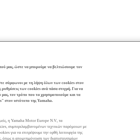
πού μας, ώστε να μπορούμε να βελτιώσουμε τον
ίστε σύμφωνοι με τη λήψη όλων των cookies στον
 ρυθμίσεις των cookies ανά πάσα στιγμή. Για να
ό μας, τον τρόπο που τα χρησιμοποιούμε και τα
es" στον ιστότοπο της Yamaha.
εμείς, η Yamaha Motor Europe N.V., τα
okies, συμπεριλαμβανομένων τεχνικών παρόμοιων με
okies για να επιτρέψουμε την ορθή λειτουργία της
μας, όπως η απομνημόνευση των διαπιστευτηρίων