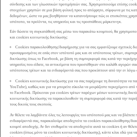
σύνδεσης και των γλωσσικών προτιμήσεών σας. Χρησιμοποιούμε επίσης cooki
στοιχείων χρηστών σε μια βάση φιλική προς το απόρρητο, σύμφωνα με τις κα
δεδομένων, ώστε να μας βοηθήσουν να κατανοήσουμε πώς οι επισκέπτες χρησι
ιστότοπο, τα προϊόντα, τις υπηρεσίες και τις προσπάθειες μάρκετινγκ.
Εάν δώσετε τη συγκατάθεσή σας μέσω του παρακάτω κουμπιού, θα χρησιμοπ
και cookies κοινωνικής δικτύωσης:
Cookies παρακολούθησης/διαφήμισης για να σας εμφανίζουμε σχετικές δι
προσαρμοσμένες σε εσάς στον ιστότοπό μας και σε ιστότοπους τρίτων, συμ
δικτύωσης όπως το Facebook, με βάση τη συμπεριφορά σας κατά την περιήγησ
υπηρεσίες που είδατε, τα αντικείμενα που προστέθηκαν στο καλάθι αγορών σας
ιστότοπους τρίτων και τα ενδιαφέροντά σας που προκύπτουν από την εν λόγω
Cookies κοινωνικής δικτύωσης για να σας παρέχουμε τη δυνατότητα να παρ
YouTube), καθώς και για να μπορείτε εύκολα να μοιράζεστε περιεχόμενο από
το Facebook. Πρόκειται για cookies τρίτων παρόχων μέσων κοινωνικής δικτ
κοινωνικής δικτύωσης να παρακολουθούν τη συμπεριφορά σας κατά την περιήγ
τους δικούς τους σκοπούς.
Αν θέλετε να λαμβάνετε όλες τις λειτουργίες του ιστότοπού μας και να βλέπε
ενδιαφέροντά σας, παρακαλούμε αποδεχτείτε τα cookies παρακολούθησης/δια
κουμπί αποδοχής. Αν δεν επιθυμείτε να αποδεχτείτε αυτά τα cookies ή αν θέλε
cookies (όπως μόνο τα cookies κοινωνικής δικτύωσης), κάντε κλικ εδώ για να