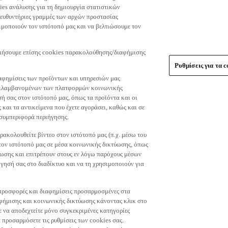
es ανάλυσης για τη δημιουργία στατιστικών
τευθυντήριες γραμμές των αρχών προστασίας
μοποιούν τον ιστότοπό μας και να βελτιώσουμε τον
οιήσουμε επίσης cookies παρακολούθησης/διαφήμισης
Ρυθμίσεις για τα c
αφημίσεις των προϊόντων και υπηρεσιών μας
περιλαμβανομένων των πλατφορμών κοινωνικής
ή σας στον ιστότοπό μας, όπως τα προϊόντα και οι
 και τα αντικείμενα που έχετε αγοράσει, καθώς και σε
 συμπεριφορά περιήγησης.
ακολουθείτε βίντεο στον ιστότοπό μας (π.χ. μέσω του
 τον ιστότοπό μας σε μέσα κοινωνικής δικτύωσης, όπως
ύωσης και επιτρέπουν στους εν λόγω παρόχους μέσων
ησή σας στο διαδίκτυο και να τη χρησιμοποιούν για
τε προσφορές και διαφημίσεις προσαρμοσμένες στα
φήμισης και κοινωνικής δικτύωσης κάνοντας κλικ στο
τε να αποδεχτείτε μόνο συγκεκριμένες κατηγορίες
 προσαρμόσετε τις ρυθμίσεις των cookies σας.