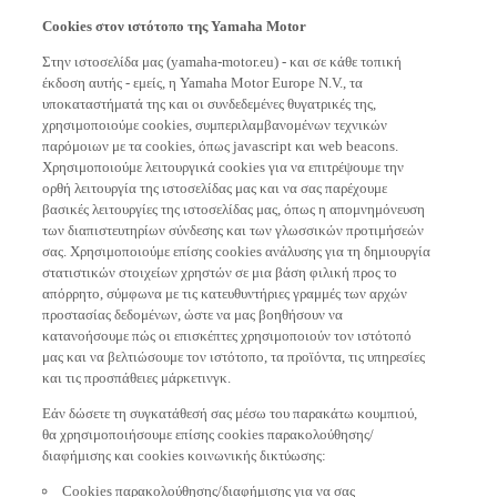
Cookies στον ιστότοπο της Yamaha Motor
Στην ιστοσελίδα μας (yamaha-motor.eu) - και σε κάθε τοπική
έκδοση αυτής - εμείς, η Yamaha Motor Europe N.V., τα
υποκαταστήματά της και οι συνδεδεμένες θυγατρικές της,
χρησιμοποιούμε cookies, συμπεριλαμβανομένων τεχνικών
παρόμοιων με τα cookies, όπως javascript και web beacons.
Χρησιμοποιούμε λειτουργικά cookies για να επιτρέψουμε την
ορθή λειτουργία της ιστοσελίδας μας και να σας παρέχουμε
βασικές λειτουργίες της ιστοσελίδας μας, όπως η απομνημόνευση
των διαπιστευτηρίων σύνδεσης και των γλωσσικών προτιμήσεών
σας. Χρησιμοποιούμε επίσης cookies ανάλυσης για τη δημιουργία
στατιστικών στοιχείων χρηστών σε μια βάση φιλική προς το
απόρρητο, σύμφωνα με τις κατευθυντήριες γραμμές των αρχών
προστασίας δεδομένων, ώστε να μας βοηθήσουν να
κατανοήσουμε πώς οι επισκέπτες χρησιμοποιούν τον ιστότοπό
μας και να βελτιώσουμε τον ιστότοπο, τα προϊόντα, τις υπηρεσίες
και τις προσπάθειες μάρκετινγκ.
Εάν δώσετε τη συγκατάθεσή σας μέσω του παρακάτω κουμπιού,
θα χρησιμοποιήσουμε επίσης cookies παρακολούθησης/
διαφήμισης και cookies κοινωνικής δικτύωσης:
Cookies παρακολούθησης/διαφήμισης για να σας