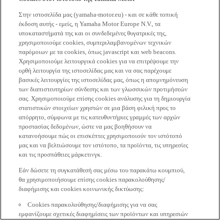
Στην ιστοσελίδα μας (yamaha-motor.eu) - και σε κάθε τοπική
έκδοση αυτής - εμείς, η Yamaha Motor Europe N.V., τα
υποκαταστήματά της και οι συνδεδεμένες θυγατρικές της,
χρησιμοποιούμε cookies, συμπεριλαμβανομένων τεχνικών
παρόμοιων με τα cookies, όπως javascript και web beacons.
Χρησιμοποιούμε λειτουργικά cookies για να επιτρέψουμε την
ορθή λειτουργία της ιστοσελίδας μας και να σας παρέχουμε
βασικές λειτουργίες της ιστοσελίδας μας, όπως η απομνημόνευση
των διαπιστευτηρίων σύνδεσης και των γλωσσικών προτιμήσεών
σας. Χρησιμοποιούμε επίσης cookies ανάλυσης για τη δημιουργία
στατιστικών στοιχείων χρηστών σε μια βάση φιλική προς το
απόρρητο, σύμφωνα με τις κατευθυντήριες γραμμές των αρχών
προστασίας δεδομένων, ώστε να μας βοηθήσουν να
κατανοήσουμε πώς οι επισκέπτες χρησιμοποιούν τον ιστότοπό
μας και να βελτιώσουμε τον ιστότοπο, τα προϊόντα, τις υπηρεσίες
και τις προσπάθειες μάρκετινγκ.
Εάν δώσετε τη συγκατάθεσή σας μέσω του παρακάτω κουμπιού,
θα χρησιμοποιήσουμε επίσης cookies παρακολούθησης/
διαφήμισης και cookies κοινωνικής δικτύωσης:
Cookies παρακολούθησης/διαφήμισης για να σας
εμφανίζουμε σχετικές διαφημίσεις των προϊόντων και υπηρεσιών