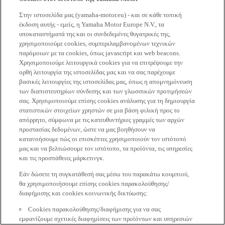
Στην ιστοσελίδα μας (yamaha-motor.eu) - και σε κάθε τοπική
έκδοση αυτής - εμείς, η Yamaha Motor Europe N.V., τα
υποκαταστήματά της και οι συνδεδεμένες θυγατρικές της,
χρησιμοποιούμε cookies, συμπεριλαμβανομένων τεχνικών
παρόμοιων με τα cookies, όπως javascript και web beacons.
Χρησιμοποιούμε λειτουργικά cookies για να επιτρέψουμε την
ορθή λειτουργία της ιστοσελίδας μας και να σας παρέχουμε
βασικές λειτουργίες της ιστοσελίδας μας, όπως η απομνημόνευση
των διαπιστευτηρίων σύνδεσης και των γλωσσικών προτιμήσεών
σας. Χρησιμοποιούμε επίσης cookies ανάλυσης για τη δημιουργία
στατιστικών στοιχείων χρηστών σε μια βάση φιλική προς το
απόρρητο, σύμφωνα με τις κατευθυντήριες γραμμές των αρχών
προστασίας δεδομένων, ώστε να μας βοηθήσουν να
κατανοήσουμε πώς οι επισκέπτες χρησιμοποιούν τον ιστότοπό
μας και να βελτιώσουμε τον ιστότοπο, τα προϊόντα, τις υπηρεσίες
και τις προσπάθειες μάρκετινγκ.
Εάν δώσετε τη συγκατάθεσή σας μέσω του παρακάτω κουμπιού,
θα χρησιμοποιήσουμε επίσης cookies παρακολούθησης/
διαφήμισης και cookies κοινωνικής δικτύωσης:
Cookies παρακολούθησης/διαφήμισης για να σας
εμφανίζουμε σχετικές διαφημίσεις των προϊόντων και υπηρεσιών