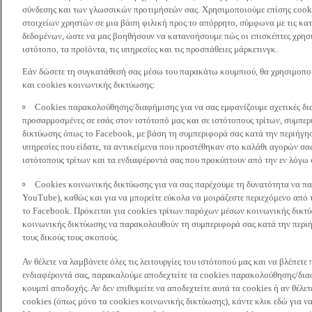
σύνδεσης και των γλωσσικών προτιμήσεών σας. Χρησιμοποιούμε επίσης cooki
στοιχείων χρηστών σε μια βάση φιλική προς το απόρρητο, σύμφωνα με τις κα
δεδομένων, ώστε να μας βοηθήσουν να κατανοήσουμε πώς οι επισκέπτες χρησι
ιστότοπο, τα προϊόντα, τις υπηρεσίες και τις προσπάθειες μάρκετινγκ.
Εάν δώσετε τη συγκατάθεσή σας μέσω του παρακάτω κουμπιού, θα χρησιμοπ
και cookies κοινωνικής δικτύωσης:
Cookies παρακολούθησης/διαφήμισης για να σας εμφανίζουμε σχετικές δι
προσαρμοσμένες σε εσάς στον ιστότοπό μας και σε ιστότοπους τρίτων, συμ
δικτύωσης όπως το Facebook, με βάση τη συμπεριφορά σας κατά την περιήγησ
υπηρεσίες που είδατε, τα αντικείμενα που προστέθηκαν στο καλάθι αγορών σας
ιστότοπους τρίτων και τα ενδιαφέροντά σας που προκύπτουν από την εν λόγω
Cookies κοινωνικής δικτύωσης για να σας παρέχουμε τη δυνατότητα να παρ
YouTube), καθώς και για να μπορείτε εύκολα να μοιράζεστε περιεχόμενο από
το Facebook. Πρόκειται για cookies τρίτων παρόχων μέσων κοινωνικής δικτ
κοινωνικής δικτύωσης να παρακολουθούν τη συμπεριφορά σας κατά την περιήγ
τους δικούς τους σκοπούς.
Αν θέλετε να λαμβάνετε όλες τις λειτουργίες του ιστότοπού μας και να βλέπε
ενδιαφέροντά σας, παρακαλούμε αποδεχτείτε τα cookies παρακολούθησης/δια
κουμπί αποδοχής. Αν δεν επιθυμείτε να αποδεχτείτε αυτά τα cookies ή αν θέλε
cookies (όπως μόνο τα cookies κοινωνικής δικτύωσης), κάντε κλικ εδώ για να