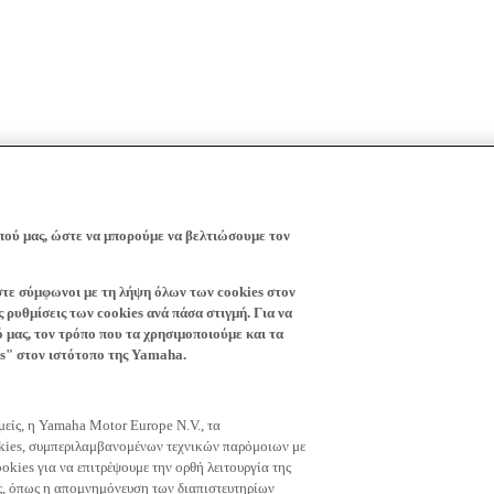
πού μας, ώστε να μπορούμε να βελτιώσουμε τον
ίστε σύμφωνοι με τη λήψη όλων των cookies στον
 ρυθμίσεις των cookies ανά πάσα στιγμή. Για να
ό μας, τον τρόπο που τα χρησιμοποιούμε και τα
es" στον ιστότοπο της Yamaha.
εμείς, η Yamaha Motor Europe N.V., τα
okies, συμπεριλαμβανομένων τεχνικών παρόμοιων με
okies για να επιτρέψουμε την ορθή λειτουργία της
μας, όπως η απομνημόνευση των διαπιστευτηρίων