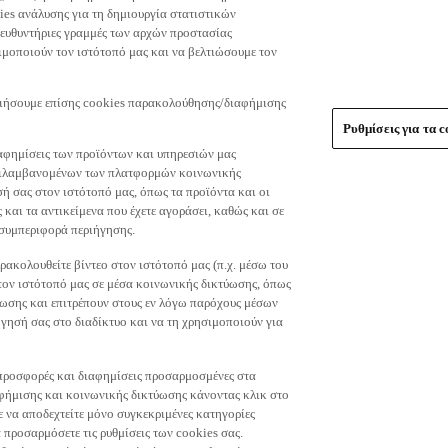
es ανάλυσης για τη δημιουργία στατιστικών
τευθυντήριες γραμμές των αρχών προστασίας
μοποιούν τον ιστότοπό μας και να βελτιώσουμε τον
οιήσουμε επίσης cookies παρακολούθησης/διαφήμισης
Ρυθμίσεις για τα c
αφημίσεις των προϊόντων και υπηρεσιών μας
περιλαμβανομένων των πλατφορμών κοινωνικής
ή σας στον ιστότοπό μας, όπως τα προϊόντα και οι
 και τα αντικείμενα που έχετε αγοράσει, καθώς και σε
 συμπεριφορά περιήγησης.
ακολουθείτε βίντεο στον ιστότοπό μας (π.χ. μέσω του
 τον ιστότοπό μας σε μέσα κοινωνικής δικτύωσης, όπως
ύωσης και επιτρέπουν στους εν λόγω παρόχους μέσων
ησή σας στο διαδίκτυο και να τη χρησιμοποιούν για
τε προσφορές και διαφημίσεις προσαρμοσμένες στα
φήμισης και κοινωνικής δικτύωσης κάνοντας κλικ στο
τε να αποδεχτείτε μόνο συγκεκριμένες κατηγορίες
 προσαρμόσετε τις ρυθμίσεις των cookies σας.