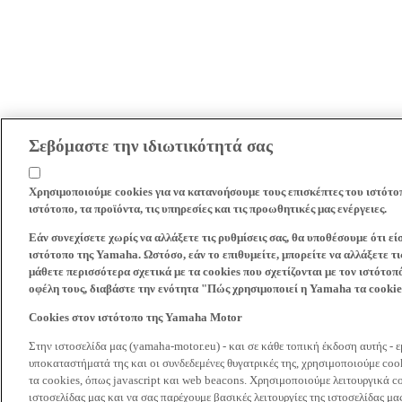
Σεβόμαστε την ιδιωτικότητά σας
Χρησιμοποιούμε cookies για να κατανοήσουμε τους επισκέπτες του ιστότο
ιστότοπο, τα προϊόντα, τις υπηρεσίες και τις προωθητικές μας ενέργειες.
Εάν συνεχίσετε χωρίς να αλλάξετε τις ρυθμίσεις σας, θα υποθέσουμε ότι ε
ιστότοπο της Yamaha. Ωστόσο, εάν το επιθυμείτε, μπορείτε να αλλάξετε τις
μάθετε περισσότερα σχετικά με τα cookies που σχετίζονται με τον ιστότοπ
οφέλη τους, διαβάστε την ενότητα "Πώς χρησιμοποιεί η Yamaha τα cooki
Cookies στον ιστότοπο της Yamaha Motor
Στην ιστοσελίδα μας (yamaha-motor.eu) - και σε κάθε τοπική έκδοση αυτής - 
υποκαταστήματά της και οι συνδεδεμένες θυγατρικές της, χρησιμοποιούμε co
τα cookies, όπως javascript και web beacons. Χρησιμοποιούμε λειτουργικά co
ιστοσελίδας μας και να σας παρέχουμε βασικές λειτουργίες της ιστοσελίδας 