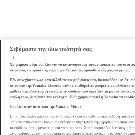
Σεβόμαστε την ιδιωτικότητά σας
Χρησιμοποιούμε cookies για να κατανοήσουμε τους επισκέπτες του ιστότο
ιστότοπο, τα προϊόντα, τις υπηρεσίες και τις προωθητικές μας ενέργειες.
Εάν συνεχίσετε χωρίς να αλλάξετε τις ρυθμίσεις σας, θα υποθέσουμε ότι ε
ιστότοπο της Yamaha. Ωστόσο, εάν το επιθυμείτε, μπορείτε να αλλάξετε τις
μάθετε περισσότερα σχετικά με τα cookies που σχετίζονται με τον ιστότοπ
οφέλη τους, διαβάστε την ενότητα "Πώς χρησιμοποιεί η Yamaha τα cooki
Cookies στον ιστότοπο της Yamaha Motor
Στην ιστοσελίδα μας (yamaha-motor.eu) - και σε κάθε τοπική έκδοση αυτής - 
υποκαταστήματά της και οι συνδεδεμένες θυγατρικές της, χρησιμοποιούμε co
τα cookies, όπως javascript και web beacons. Χρησιμοποιούμε λειτουργικά co
ιστοσελίδας μας και να σας παρέχουμε βασικές λειτουργίες της ιστοσελίδας 