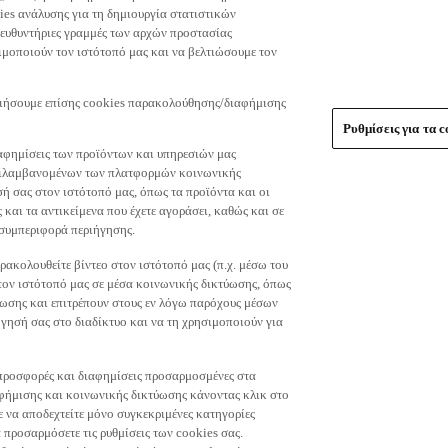
es ανάλυσης για τη δημιουργία στατιστικών
τευθυντήριες γραμμές των αρχών προστασίας
μοποιούν τον ιστότοπό μας και να βελτιώσουμε τον
οιήσουμε επίσης cookies παρακολούθησης/διαφήμισης
Ρυθμίσεις για τα c
αφημίσεις των προϊόντων και υπηρεσιών μας
περιλαμβανομένων των πλατφορμών κοινωνικής
ή σας στον ιστότοπό μας, όπως τα προϊόντα και οι
 και τα αντικείμενα που έχετε αγοράσει, καθώς και σε
 συμπεριφορά περιήγησης.
ακολουθείτε βίντεο στον ιστότοπό μας (π.χ. μέσω του
 τον ιστότοπό μας σε μέσα κοινωνικής δικτύωσης, όπως
ύωσης και επιτρέπουν στους εν λόγω παρόχους μέσων
ησή σας στο διαδίκτυο και να τη χρησιμοποιούν για
τε προσφορές και διαφημίσεις προσαρμοσμένες στα
φήμισης και κοινωνικής δικτύωσης κάνοντας κλικ στο
τε να αποδεχτείτε μόνο συγκεκριμένες κατηγορίες
 προσαρμόσετε τις ρυθμίσεις των cookies σας.