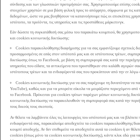
σύνδεσης και των γλωσσικών προτιμήσεών σας. Χρησιμοποιούμε επίσης cooki
στοιχείων χρηστών σε μια βάση φιλική προς το απόρρητο, σύμφωνα με τις κα
δεδομένων, ώστε να μας βοηθήσουν να κατανοήσουμε πώς οι επισκέπτες χρησι
ιστότοπο, τα προϊόντα, τις υπηρεσίες και τις προσπάθειες μάρκετινγκ.
Εάν δώσετε τη συγκατάθεσή σας μέσω του παρακάτω κουμπιού, θα χρησιμοπ
και cookies κοινωνικής δικτύωσης:
Cookies παρακολούθησης/διαφήμισης για να σας εμφανίζουμε σχετικές δι
προσαρμοσμένες σε εσάς στον ιστότοπό μας και σε ιστότοπους τρίτων, συμ
δικτύωσης όπως το Facebook, με βάση τη συμπεριφορά σας κατά την περιήγησ
υπηρεσίες που είδατε, τα αντικείμενα που προστέθηκαν στο καλάθι αγορών σας
ιστότοπους τρίτων και τα ενδιαφέροντά σας που προκύπτουν από την εν λόγω
Cookies κοινωνικής δικτύωσης για να σας παρέχουμε τη δυνατότητα να παρ
YouTube), καθώς και για να μπορείτε εύκολα να μοιράζεστε περιεχόμενο από
το Facebook. Πρόκειται για cookies τρίτων παρόχων μέσων κοινωνικής δικτ
κοινωνικής δικτύωσης να παρακολουθούν τη συμπεριφορά σας κατά την περιήγ
τους δικούς τους σκοπούς.
Αν θέλετε να λαμβάνετε όλες τις λειτουργίες του ιστότοπού μας και να βλέπε
ενδιαφέροντά σας, παρακαλούμε αποδεχτείτε τα cookies παρακολούθησης/δια
κουμπί αποδοχής. Αν δεν επιθυμείτε να αποδεχτείτε αυτά τα cookies ή αν θέλε
cookies (όπως μόνο τα cookies κοινωνικής δικτύωσης), κάντε κλικ εδώ για να