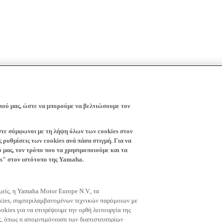
πού μας, ώστε να μπορούμε να βελτιώσουμε τον
ίστε σύμφωνοι με τη λήψη όλων των cookies στον
 ρυθμίσεις των cookies ανά πάσα στιγμή. Για να
ό μας, τον τρόπο που τα χρησιμοποιούμε και τα
es" στον ιστότοπο της Yamaha.
εμείς, η Yamaha Motor Europe N.V., τα
okies, συμπεριλαμβανομένων τεχνικών παρόμοιων με
okies για να επιτρέψουμε την ορθή λειτουργία της
μας, όπως η απομνημόνευση των διαπιστευτηρίων