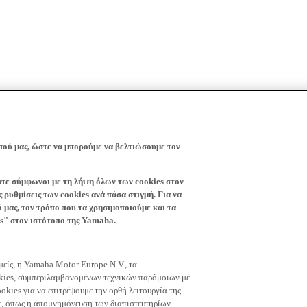
πού μας, ώστε να μπορούμε να βελτιώσουμε τον
ίστε σύμφωνοι με τη λήψη όλων των cookies στον
 ρυθμίσεις των cookies ανά πάσα στιγμή. Για να
ό μας, τον τρόπο που τα χρησιμοποιούμε και τα
es" στον ιστότοπο της Yamaha.
εμείς, η Yamaha Motor Europe N.V., τα
okies, συμπεριλαμβανομένων τεχνικών παρόμοιων με
okies για να επιτρέψουμε την ορθή λειτουργία της
μας, όπως η απομνημόνευση των διαπιστευτηρίων