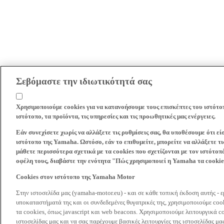
Σεβόμαστε την ιδιωτικότητά σας
Χρησιμοποιούμε cookies για να κατανοήσουμε τους επισκέπτες του ιστότο
ιστότοπο, τα προϊόντα, τις υπηρεσίες και τις προωθητικές μας ενέργειες.
Εάν συνεχίσετε χωρίς να αλλάξετε τις ρυθμίσεις σας, θα υποθέσουμε ότι ε
ιστότοπο της Yamaha. Ωστόσο, εάν το επιθυμείτε, μπορείτε να αλλάξετε τις
μάθετε περισσότερα σχετικά με τα cookies που σχετίζονται με τον ιστότοπ
οφέλη τους, διαβάστε την ενότητα "Πώς χρησιμοποιεί η Yamaha τα cooki
Cookies στον ιστότοπο της Yamaha Motor
Στην ιστοσελίδα μας (yamaha-motor.eu) - και σε κάθε τοπική έκδοση αυτής - 
υποκαταστήματά της και οι συνδεδεμένες θυγατρικές της, χρησιμοποιούμε co
τα cookies, όπως javascript και web beacons. Χρησιμοποιούμε λειτουργικά co
ιστοσελίδας μας και να σας παρέχουμε βασικές λειτουργίες της ιστοσελίδας 