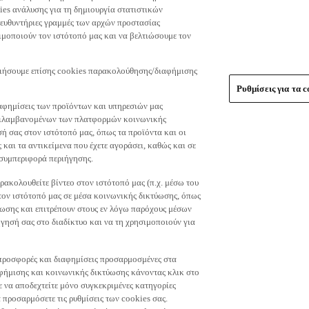
es ανάλυσης για τη δημιουργία στατιστικών
τευθυντήριες γραμμές των αρχών προστασίας
μοποιούν τον ιστότοπό μας και να βελτιώσουμε τον
οιήσουμε επίσης cookies παρακολούθησης/διαφήμισης
Ρυθμίσεις για τα c
αφημίσεις των προϊόντων και υπηρεσιών μας
περιλαμβανομένων των πλατφορμών κοινωνικής
ή σας στον ιστότοπό μας, όπως τα προϊόντα και οι
 και τα αντικείμενα που έχετε αγοράσει, καθώς και σε
 συμπεριφορά περιήγησης.
ακολουθείτε βίντεο στον ιστότοπό μας (π.χ. μέσω του
 τον ιστότοπό μας σε μέσα κοινωνικής δικτύωσης, όπως
ύωσης και επιτρέπουν στους εν λόγω παρόχους μέσων
ησή σας στο διαδίκτυο και να τη χρησιμοποιούν για
τε προσφορές και διαφημίσεις προσαρμοσμένες στα
φήμισης και κοινωνικής δικτύωσης κάνοντας κλικ στο
τε να αποδεχτείτε μόνο συγκεκριμένες κατηγορίες
 προσαρμόσετε τις ρυθμίσεις των cookies σας.