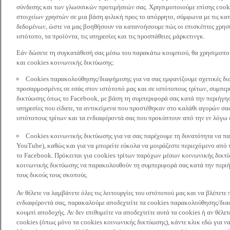
σύνδεσης και των γλωσσικών προτιμήσεών σας. Χρησιμοποιούμε επίσης cooki
στοιχείων χρηστών σε μια βάση φιλική προς το απόρρητο, σύμφωνα με τις κα
δεδομένων, ώστε να μας βοηθήσουν να κατανοήσουμε πώς οι επισκέπτες χρησι
ιστότοπο, τα προϊόντα, τις υπηρεσίες και τις προσπάθειες μάρκετινγκ.
Εάν δώσετε τη συγκατάθεσή σας μέσω του παρακάτω κουμπιού, θα χρησιμοπ
και cookies κοινωνικής δικτύωσης:
Cookies παρακολούθησης/διαφήμισης για να σας εμφανίζουμε σχετικές δι
προσαρμοσμένες σε εσάς στον ιστότοπό μας και σε ιστότοπους τρίτων, συμ
δικτύωσης όπως το Facebook, με βάση τη συμπεριφορά σας κατά την περιήγησ
υπηρεσίες που είδατε, τα αντικείμενα που προστέθηκαν στο καλάθι αγορών σας
ιστότοπους τρίτων και τα ενδιαφέροντά σας που προκύπτουν από την εν λόγω
Cookies κοινωνικής δικτύωσης για να σας παρέχουμε τη δυνατότητα να παρ
YouTube), καθώς και για να μπορείτε εύκολα να μοιράζεστε περιεχόμενο από
το Facebook. Πρόκειται για cookies τρίτων παρόχων μέσων κοινωνικής δικτ
κοινωνικής δικτύωσης να παρακολουθούν τη συμπεριφορά σας κατά την περιήγ
τους δικούς τους σκοπούς.
Αν θέλετε να λαμβάνετε όλες τις λειτουργίες του ιστότοπού μας και να βλέπε
ενδιαφέροντά σας, παρακαλούμε αποδεχτείτε τα cookies παρακολούθησης/δια
κουμπί αποδοχής. Αν δεν επιθυμείτε να αποδεχτείτε αυτά τα cookies ή αν θέλε
cookies (όπως μόνο τα cookies κοινωνικής δικτύωσης), κάντε κλικ εδώ για να