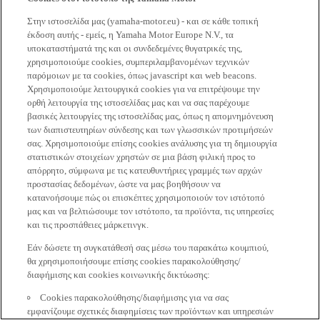
Στην ιστοσελίδα μας (yamaha-motor.eu) - και σε κάθε τοπική
έκδοση αυτής - εμείς, η Yamaha Motor Europe N.V., τα
υποκαταστήματά της και οι συνδεδεμένες θυγατρικές της,
χρησιμοποιούμε cookies, συμπεριλαμβανομένων τεχνικών
παρόμοιων με τα cookies, όπως javascript και web beacons.
Χρησιμοποιούμε λειτουργικά cookies για να επιτρέψουμε την
ορθή λειτουργία της ιστοσελίδας μας και να σας παρέχουμε
βασικές λειτουργίες της ιστοσελίδας μας, όπως η απομνημόνευση
των διαπιστευτηρίων σύνδεσης και των γλωσσικών προτιμήσεών
σας. Χρησιμοποιούμε επίσης cookies ανάλυσης για τη δημιουργία
στατιστικών στοιχείων χρηστών σε μια βάση φιλική προς το
απόρρητο, σύμφωνα με τις κατευθυντήριες γραμμές των αρχών
προστασίας δεδομένων, ώστε να μας βοηθήσουν να
κατανοήσουμε πώς οι επισκέπτες χρησιμοποιούν τον ιστότοπό
μας και να βελτιώσουμε τον ιστότοπο, τα προϊόντα, τις υπηρεσίες
και τις προσπάθειες μάρκετινγκ.
Εάν δώσετε τη συγκατάθεσή σας μέσω του παρακάτω κουμπιού,
θα χρησιμοποιήσουμε επίσης cookies παρακολούθησης/
διαφήμισης και cookies κοινωνικής δικτύωσης:
Cookies παρακολούθησης/διαφήμισης για να σας
εμφανίζουμε σχετικές διαφημίσεις των προϊόντων και υπηρεσιών