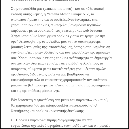
Στην ιστοσελίδα μας (yamaha-motor.eu) - και σε κάθε τοπική
έκδοση αυτής - εμείς, η Yamaha Motor Europe N.V., τα
υποκαταστήματά της και οι συνδεδεμένες θυγατρικές της,
χρησιμοποιούμε cookies, συμπεριλαμβανομένων τεχνικών
παρόμοιων με τα cookies, όπως javascript και web beacons.
Χρησιμοποιούμε λειτουργικά cookies για να επιτρέψουμε την
ορθή λειτουργία της ιστοσελίδας μας και να σας παρέχουμε
βασικές λειτουργίες της ιστοσελίδας μας, όπως η απομνημόνευση
των διαπιστευτηρίων σύνδεσης και των γλωσσικών προτιμήσεών
σας. Χρησιμοποιούμε επίσης cookies ανάλυσης για τη δημιουργία
στατιστικών στοιχείων χρηστών σε μια βάση φιλική προς το
απόρρητο, σύμφωνα με τις κατευθυντήριες γραμμές των αρχών
προστασίας δεδομένων, ώστε να μας βοηθήσουν να
κατανοήσουμε πώς οι επισκέπτες χρησιμοποιούν τον ιστότοπό
μας και να βελτιώσουμε τον ιστότοπο, τα προϊόντα, τις υπηρεσίες
και τις προσπάθειες μάρκετινγκ.
Εάν δώσετε τη συγκατάθεσή σας μέσω του παρακάτω κουμπιού,
θα χρησιμοποιήσουμε επίσης cookies παρακολούθησης/
διαφήμισης και cookies κοινωνικής δικτύωσης:
Cookies παρακολούθησης/διαφήμισης για να σας
εμφανίζουμε σχετικές διαφημίσεις των προϊόντων και υπηρεσιών