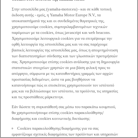
Στην ιστοσελίδα μας (yamaha-motor.eu) - και σε κάθε τοπική
έκδοση αυτής - εμείς, η Yamaha Motor Europe N.V., τα
υποκαταστήματά της και οι συνδεδεμένες θυγατρικές της,
χρησιμοποιούμε cookies, συμπεριλαμβανομένων τεχνικών
παρόμοιων με τα cookies, όπως javascript και web beacons.
Χρησιμοποιούμε λειτουργικά cookies για να επιτρέψουμε την
ορθή λειτουργία της ιστοσελίδας μας και να σας παρέχουμε
βασικές λειτουργίες της ιστοσελίδας μας, όπως η απομνημόνευση
των διαπιστευτηρίων σύνδεσης και των γλωσσικών προτιμήσεών
σας. Χρησιμοποιούμε επίσης cookies ανάλυσης για τη δημιουργία
στατιστικών στοιχείων χρηστών σε μια βάση φιλική προς το
απόρρητο, σύμφωνα με τις κατευθυντήριες γραμμές των αρχών
προστασίας δεδομένων, ώστε να μας βοηθήσουν να
κατανοήσουμε πώς οι επισκέπτες χρησιμοποιούν τον ιστότοπό
μας και να βελτιώσουμε τον ιστότοπο, τα προϊόντα, τις υπηρεσίες
και τις προσπάθειες μάρκετινγκ.
Εάν δώσετε τη συγκατάθεσή σας μέσω του παρακάτω κουμπιού,
θα χρησιμοποιήσουμε επίσης cookies παρακολούθησης/
διαφήμισης και cookies κοινωνικής δικτύωσης:
Cookies παρακολούθησης/διαφήμισης για να σας
εμφανίζουμε σχετικές διαφημίσεις των προϊόντων και υπηρεσιών