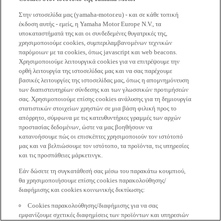
Στην ιστοσελίδα μας (yamaha-motor.eu) - και σε κάθε τοπική
έκδοση αυτής - εμείς, η Yamaha Motor Europe N.V., τα
υποκαταστήματά της και οι συνδεδεμένες θυγατρικές της,
χρησιμοποιούμε cookies, συμπεριλαμβανομένων τεχνικών
παρόμοιων με τα cookies, όπως javascript και web beacons.
Χρησιμοποιούμε λειτουργικά cookies για να επιτρέψουμε την
ορθή λειτουργία της ιστοσελίδας μας και να σας παρέχουμε
βασικές λειτουργίες της ιστοσελίδας μας, όπως η απομνημόνευση
των διαπιστευτηρίων σύνδεσης και των γλωσσικών προτιμήσεών
σας. Χρησιμοποιούμε επίσης cookies ανάλυσης για τη δημιουργία
στατιστικών στοιχείων χρηστών σε μια βάση φιλική προς το
απόρρητο, σύμφωνα με τις κατευθυντήριες γραμμές των αρχών
προστασίας δεδομένων, ώστε να μας βοηθήσουν να
κατανοήσουμε πώς οι επισκέπτες χρησιμοποιούν τον ιστότοπό
μας και να βελτιώσουμε τον ιστότοπο, τα προϊόντα, τις υπηρεσίες
και τις προσπάθειες μάρκετινγκ.
Εάν δώσετε τη συγκατάθεσή σας μέσω του παρακάτω κουμπιού,
θα χρησιμοποιήσουμε επίσης cookies παρακολούθησης/
διαφήμισης και cookies κοινωνικής δικτύωσης:
Cookies παρακολούθησης/διαφήμισης για να σας
εμφανίζουμε σχετικές διαφημίσεις των προϊόντων και υπηρεσιών