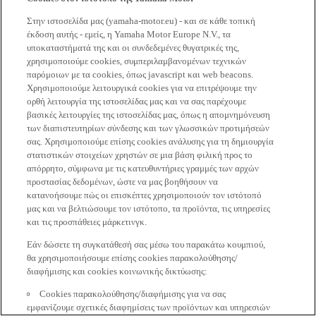
Στην ιστοσελίδα μας (yamaha-motor.eu) - και σε κάθε τοπική
έκδοση αυτής - εμείς, η Yamaha Motor Europe N.V., τα
υποκαταστήματά της και οι συνδεδεμένες θυγατρικές της,
χρησιμοποιούμε cookies, συμπεριλαμβανομένων τεχνικών
παρόμοιων με τα cookies, όπως javascript και web beacons.
Χρησιμοποιούμε λειτουργικά cookies για να επιτρέψουμε την
ορθή λειτουργία της ιστοσελίδας μας και να σας παρέχουμε
βασικές λειτουργίες της ιστοσελίδας μας, όπως η απομνημόνευση
των διαπιστευτηρίων σύνδεσης και των γλωσσικών προτιμήσεών
σας. Χρησιμοποιούμε επίσης cookies ανάλυσης για τη δημιουργία
στατιστικών στοιχείων χρηστών σε μια βάση φιλική προς το
απόρρητο, σύμφωνα με τις κατευθυντήριες γραμμές των αρχών
προστασίας δεδομένων, ώστε να μας βοηθήσουν να
κατανοήσουμε πώς οι επισκέπτες χρησιμοποιούν τον ιστότοπό
μας και να βελτιώσουμε τον ιστότοπο, τα προϊόντα, τις υπηρεσίες
και τις προσπάθειες μάρκετινγκ.
Εάν δώσετε τη συγκατάθεσή σας μέσω του παρακάτω κουμπιού,
θα χρησιμοποιήσουμε επίσης cookies παρακολούθησης/
διαφήμισης και cookies κοινωνικής δικτύωσης:
Cookies παρακολούθησης/διαφήμισης για να σας
εμφανίζουμε σχετικές διαφημίσεις των προϊόντων και υπηρεσιών