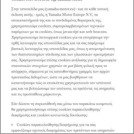
Στην ιστοσελίδα μας (yamaha-motor.eu) - και σε κάθε τοπική
έκδοση αυτής - εμείς, η Yamaha Motor Europe N.V., τα
υποκαταστήματά της και οι συνδεδεμένες θυγατρικές της,
χρησιμοποιούμε cookies, συμπεριλαμβανομένων τεχνικών
παρόμοιων με τα cookies, όπως javascript και web beacons.
Χρησιμοποιούμε λειτουργικά cookies για να επιτρέψουμε την
ορθή λειτουργία της ιστοσελίδας μας και να σας παρέχουμε
βασικές λειτουργίες της ιστοσελίδας μας, όπως η απομνημόνευση
των διαπιστευτηρίων σύνδεσης και των γλωσσικών προτιμήσεών
σας. Χρησιμοποιούμε επίσης cookies ανάλυσης για τη δημιουργία
στατιστικών στοιχείων χρηστών σε μια βάση φιλική προς το
απόρρητο, σύμφωνα με τις κατευθυντήριες γραμμές των αρχών
προστασίας δεδομένων, ώστε να μας βοηθήσουν να
κατανοήσουμε πώς οι επισκέπτες χρησιμοποιούν τον ιστότοπό
μας και να βελτιώσουμε τον ιστότοπο, τα προϊόντα, τις υπηρεσίες
και τις προσπάθειες μάρκετινγκ.
Εάν δώσετε τη συγκατάθεσή σας μέσω του παρακάτω κουμπιού,
θα χρησιμοποιήσουμε επίσης cookies παρακολούθησης/
διαφήμισης και cookies κοινωνικής δικτύωσης:
Cookies παρακολούθησης/διαφήμισης για να σας
εμφανίζουμε σχετικές διαφημίσεις των προϊόντων και υπηρεσιών