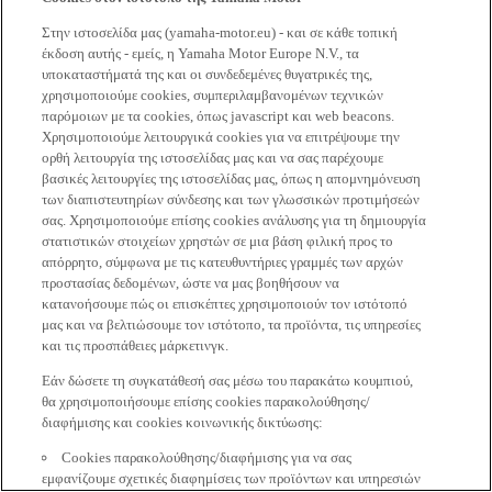
Στην ιστοσελίδα μας (yamaha-motor.eu) - και σε κάθε τοπική
έκδοση αυτής - εμείς, η Yamaha Motor Europe N.V., τα
υποκαταστήματά της και οι συνδεδεμένες θυγατρικές της,
χρησιμοποιούμε cookies, συμπεριλαμβανομένων τεχνικών
παρόμοιων με τα cookies, όπως javascript και web beacons.
Χρησιμοποιούμε λειτουργικά cookies για να επιτρέψουμε την
ορθή λειτουργία της ιστοσελίδας μας και να σας παρέχουμε
βασικές λειτουργίες της ιστοσελίδας μας, όπως η απομνημόνευση
των διαπιστευτηρίων σύνδεσης και των γλωσσικών προτιμήσεών
σας. Χρησιμοποιούμε επίσης cookies ανάλυσης για τη δημιουργία
στατιστικών στοιχείων χρηστών σε μια βάση φιλική προς το
απόρρητο, σύμφωνα με τις κατευθυντήριες γραμμές των αρχών
προστασίας δεδομένων, ώστε να μας βοηθήσουν να
κατανοήσουμε πώς οι επισκέπτες χρησιμοποιούν τον ιστότοπό
μας και να βελτιώσουμε τον ιστότοπο, τα προϊόντα, τις υπηρεσίες
και τις προσπάθειες μάρκετινγκ.
Εάν δώσετε τη συγκατάθεσή σας μέσω του παρακάτω κουμπιού,
θα χρησιμοποιήσουμε επίσης cookies παρακολούθησης/
διαφήμισης και cookies κοινωνικής δικτύωσης:
Cookies παρακολούθησης/διαφήμισης για να σας
εμφανίζουμε σχετικές διαφημίσεις των προϊόντων και υπηρεσιών