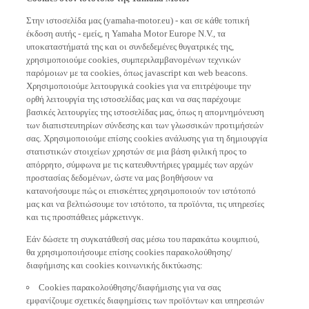
Στην ιστοσελίδα μας (yamaha-motor.eu) - και σε κάθε τοπική
έκδοση αυτής - εμείς, η Yamaha Motor Europe N.V., τα
υποκαταστήματά της και οι συνδεδεμένες θυγατρικές της,
χρησιμοποιούμε cookies, συμπεριλαμβανομένων τεχνικών
παρόμοιων με τα cookies, όπως javascript και web beacons.
Χρησιμοποιούμε λειτουργικά cookies για να επιτρέψουμε την
ορθή λειτουργία της ιστοσελίδας μας και να σας παρέχουμε
βασικές λειτουργίες της ιστοσελίδας μας, όπως η απομνημόνευση
των διαπιστευτηρίων σύνδεσης και των γλωσσικών προτιμήσεών
σας. Χρησιμοποιούμε επίσης cookies ανάλυσης για τη δημιουργία
στατιστικών στοιχείων χρηστών σε μια βάση φιλική προς το
απόρρητο, σύμφωνα με τις κατευθυντήριες γραμμές των αρχών
προστασίας δεδομένων, ώστε να μας βοηθήσουν να
κατανοήσουμε πώς οι επισκέπτες χρησιμοποιούν τον ιστότοπό
μας και να βελτιώσουμε τον ιστότοπο, τα προϊόντα, τις υπηρεσίες
και τις προσπάθειες μάρκετινγκ.
Εάν δώσετε τη συγκατάθεσή σας μέσω του παρακάτω κουμπιού,
θα χρησιμοποιήσουμε επίσης cookies παρακολούθησης/
διαφήμισης και cookies κοινωνικής δικτύωσης:
Cookies παρακολούθησης/διαφήμισης για να σας
εμφανίζουμε σχετικές διαφημίσεις των προϊόντων και υπηρεσιών