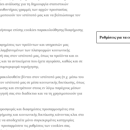
es ανάλυσης για τη δημιουργία στατιστικών
τευθυντήριες γραμμές των αρχών προστασίας
μοποιούν τον ιστότοπό μας και να βελτιώσουμε τον
οιήσουμε επίσης cookies παρακολούθησης/διαφήμισης
Ρυθμίσεις για τα c
αφημίσεις των προϊόντων και υπηρεσιών μας
περιλαμβανομένων των πλατφορμών κοινωνικής
ή σας στον ιστότοπό μας, όπως τα προϊόντα και οι
 και τα αντικείμενα που έχετε αγοράσει, καθώς και σε
 συμπεριφορά περιήγησης.
ακολουθείτε βίντεο στον ιστότοπό μας (π.χ. μέσω του
 τον ιστότοπό μας σε μέσα κοινωνικής δικτύωσης, όπως
ύωσης και επιτρέπουν στους εν λόγω παρόχους μέσων
ησή σας στο διαδίκτυο και να τη χρησιμοποιούν για
τε προσφορές και διαφημίσεις προσαρμοσμένες στα
φήμισης και κοινωνικής δικτύωσης κάνοντας κλικ στο
τε να αποδεχτείτε μόνο συγκεκριμένες κατηγορίες
 προσαρμόσετε τις ρυθμίσεις των cookies σας.