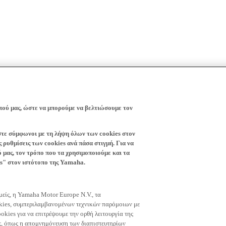
πού μας, ώστε να μπορούμε να βελτιώσουμε τον
ίστε σύμφωνοι με τη λήψη όλων των cookies στον
 ρυθμίσεις των cookies ανά πάσα στιγμή. Για να
ό μας, τον τρόπο που τα χρησιμοποιούμε και τα
es" στον ιστότοπο της Yamaha.
εμείς, η Yamaha Motor Europe N.V., τα
okies, συμπεριλαμβανομένων τεχνικών παρόμοιων με
okies για να επιτρέψουμε την ορθή λειτουργία της
μας, όπως η απομνημόνευση των διαπιστευτηρίων