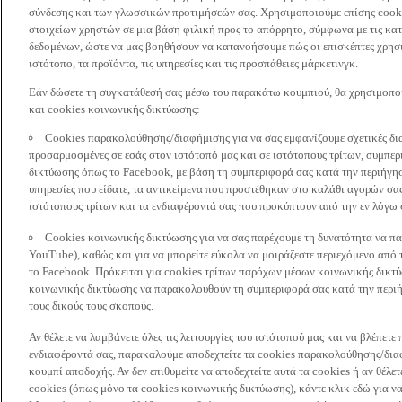
σύνδεσης και των γλωσσικών προτιμήσεών σας. Χρησιμοποιούμε επίσης cooki
στοιχείων χρηστών σε μια βάση φιλική προς το απόρρητο, σύμφωνα με τις κα
δεδομένων, ώστε να μας βοηθήσουν να κατανοήσουμε πώς οι επισκέπτες χρησι
ιστότοπο, τα προϊόντα, τις υπηρεσίες και τις προσπάθειες μάρκετινγκ.
Εάν δώσετε τη συγκατάθεσή σας μέσω του παρακάτω κουμπιού, θα χρησιμοπ
και cookies κοινωνικής δικτύωσης:
Cookies παρακολούθησης/διαφήμισης για να σας εμφανίζουμε σχετικές δι
προσαρμοσμένες σε εσάς στον ιστότοπό μας και σε ιστότοπους τρίτων, συμ
δικτύωσης όπως το Facebook, με βάση τη συμπεριφορά σας κατά την περιήγησ
υπηρεσίες που είδατε, τα αντικείμενα που προστέθηκαν στο καλάθι αγορών σας
ιστότοπους τρίτων και τα ενδιαφέροντά σας που προκύπτουν από την εν λόγω
Cookies κοινωνικής δικτύωσης για να σας παρέχουμε τη δυνατότητα να παρ
YouTube), καθώς και για να μπορείτε εύκολα να μοιράζεστε περιεχόμενο από
το Facebook. Πρόκειται για cookies τρίτων παρόχων μέσων κοινωνικής δικτ
κοινωνικής δικτύωσης να παρακολουθούν τη συμπεριφορά σας κατά την περιήγ
τους δικούς τους σκοπούς.
Αν θέλετε να λαμβάνετε όλες τις λειτουργίες του ιστότοπού μας και να βλέπε
ενδιαφέροντά σας, παρακαλούμε αποδεχτείτε τα cookies παρακολούθησης/δια
κουμπί αποδοχής. Αν δεν επιθυμείτε να αποδεχτείτε αυτά τα cookies ή αν θέλε
cookies (όπως μόνο τα cookies κοινωνικής δικτύωσης), κάντε κλικ εδώ για να