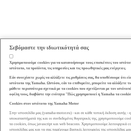
Σεβόμαστε την ιδιωτικότητά σας
Χρησιμοποιούμε cookies για να κατανοήσουμε τους επισκέπτες του ιστότο
ιστότοπο, τα προϊόντα, τις υπηρεσίες και τις προωθητικές μας ενέργειες.
Εάν συνεχίσετε χωρίς να αλλάξετε τις ρυθμίσεις σας, θα υποθέσουμε ότι ε
ιστότοπο της Yamaha. Ωστόσο, εάν το επιθυμείτε, μπορείτε να αλλάξετε τις
μάθετε περισσότερα σχετικά με τα cookies που σχετίζονται με τον ιστότοπ
οφέλη τους, διαβάστε την ενότητα "Πώς χρησιμοποιεί η Yamaha τα cooki
Cookies στον ιστότοπο της Yamaha Motor
Στην ιστοσελίδα μας (yamaha-motor.eu) - και σε κάθε τοπική έκδοση αυτής - 
υποκαταστήματά της και οι συνδεδεμένες θυγατρικές της, χρησιμοποιούμε co
τα cookies, όπως javascript και web beacons. Χρησιμοποιούμε λειτουργικά co
ιστοσελίδας μας και να σας παρέχουμε βασικές λειτουργίες της ιστοσελίδας 