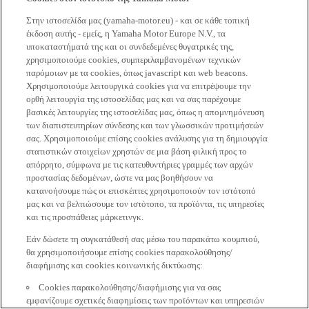
Στην ιστοσελίδα μας (yamaha-motor.eu) - και σε κάθε τοπική
έκδοση αυτής - εμείς, η Yamaha Motor Europe N.V., τα
υποκαταστήματά της και οι συνδεδεμένες θυγατρικές της,
χρησιμοποιούμε cookies, συμπεριλαμβανομένων τεχνικών
παρόμοιων με τα cookies, όπως javascript και web beacons.
Χρησιμοποιούμε λειτουργικά cookies για να επιτρέψουμε την
ορθή λειτουργία της ιστοσελίδας μας και να σας παρέχουμε
βασικές λειτουργίες της ιστοσελίδας μας, όπως η απομνημόνευση
των διαπιστευτηρίων σύνδεσης και των γλωσσικών προτιμήσεών
σας. Χρησιμοποιούμε επίσης cookies ανάλυσης για τη δημιουργία
στατιστικών στοιχείων χρηστών σε μια βάση φιλική προς το
απόρρητο, σύμφωνα με τις κατευθυντήριες γραμμές των αρχών
προστασίας δεδομένων, ώστε να μας βοηθήσουν να
κατανοήσουμε πώς οι επισκέπτες χρησιμοποιούν τον ιστότοπό
μας και να βελτιώσουμε τον ιστότοπο, τα προϊόντα, τις υπηρεσίες
και τις προσπάθειες μάρκετινγκ.
Εάν δώσετε τη συγκατάθεσή σας μέσω του παρακάτω κουμπιού,
θα χρησιμοποιήσουμε επίσης cookies παρακολούθησης/
διαφήμισης και cookies κοινωνικής δικτύωσης:
Cookies παρακολούθησης/διαφήμισης για να σας
εμφανίζουμε σχετικές διαφημίσεις των προϊόντων και υπηρεσιών