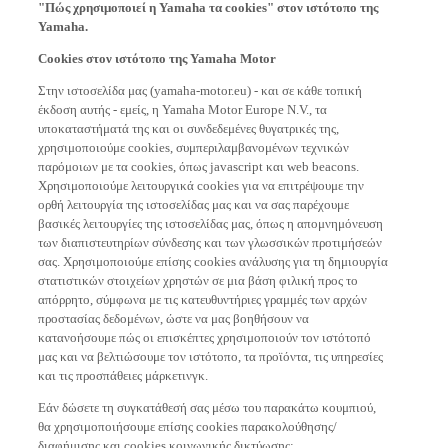
Yamaha.
Cookies στον ιστότοπο της Yamaha Motor
Στην ιστοσελίδα μας (yamaha-motor.eu) - και σε κάθε τοπική
έκδοση αυτής - εμείς, η Yamaha Motor Europe N.V., τα
υποκαταστήματά της και οι συνδεδεμένες θυγατρικές της,
χρησιμοποιούμε cookies, συμπεριλαμβανομένων τεχνικών
παρόμοιων με τα cookies, όπως javascript και web beacons.
Χρησιμοποιούμε λειτουργικά cookies για να επιτρέψουμε την
ορθή λειτουργία της ιστοσελίδας μας και να σας παρέχουμε
βασικές λειτουργίες της ιστοσελίδας μας, όπως η απομνημόνευση
των διαπιστευτηρίων σύνδεσης και των γλωσσικών προτιμήσεών
σας. Χρησιμοποιούμε επίσης cookies ανάλυσης για τη δημιουργία
στατιστικών στοιχείων χρηστών σε μια βάση φιλική προς το
απόρρητο, σύμφωνα με τις κατευθυντήριες γραμμές των αρχών
προστασίας δεδομένων, ώστε να μας βοηθήσουν να
κατανοήσουμε πώς οι επισκέπτες χρησιμοποιούν τον ιστότοπό
μας και να βελτιώσουμε τον ιστότοπο, τα προϊόντα, τις υπηρεσίες
και τις προσπάθειες μάρκετινγκ.
Εάν δώσετε τη συγκατάθεσή σας μέσω του παρακάτω κουμπιού,
θα χρησιμοποιήσουμε επίσης cookies παρακολούθησης/
διαφήμισης και cookies κοινωνικής δικτύωσης: