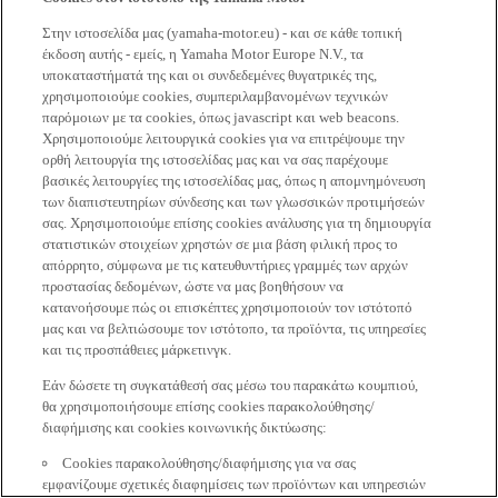
Στην ιστοσελίδα μας (yamaha-motor.eu) - και σε κάθε τοπική
έκδοση αυτής - εμείς, η Yamaha Motor Europe N.V., τα
υποκαταστήματά της και οι συνδεδεμένες θυγατρικές της,
χρησιμοποιούμε cookies, συμπεριλαμβανομένων τεχνικών
παρόμοιων με τα cookies, όπως javascript και web beacons.
Χρησιμοποιούμε λειτουργικά cookies για να επιτρέψουμε την
ορθή λειτουργία της ιστοσελίδας μας και να σας παρέχουμε
βασικές λειτουργίες της ιστοσελίδας μας, όπως η απομνημόνευση
των διαπιστευτηρίων σύνδεσης και των γλωσσικών προτιμήσεών
σας. Χρησιμοποιούμε επίσης cookies ανάλυσης για τη δημιουργία
στατιστικών στοιχείων χρηστών σε μια βάση φιλική προς το
απόρρητο, σύμφωνα με τις κατευθυντήριες γραμμές των αρχών
προστασίας δεδομένων, ώστε να μας βοηθήσουν να
κατανοήσουμε πώς οι επισκέπτες χρησιμοποιούν τον ιστότοπό
μας και να βελτιώσουμε τον ιστότοπο, τα προϊόντα, τις υπηρεσίες
και τις προσπάθειες μάρκετινγκ.
Εάν δώσετε τη συγκατάθεσή σας μέσω του παρακάτω κουμπιού,
θα χρησιμοποιήσουμε επίσης cookies παρακολούθησης/
διαφήμισης και cookies κοινωνικής δικτύωσης:
Cookies παρακολούθησης/διαφήμισης για να σας
εμφανίζουμε σχετικές διαφημίσεις των προϊόντων και υπηρεσιών