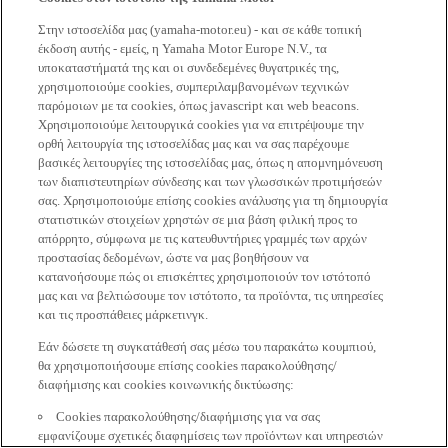
Στην ιστοσελίδα μας (yamaha-motor.eu) - και σε κάθε τοπική
έκδοση αυτής - εμείς, η Yamaha Motor Europe N.V., τα
υποκαταστήματά της και οι συνδεδεμένες θυγατρικές της,
χρησιμοποιούμε cookies, συμπεριλαμβανομένων τεχνικών
παρόμοιων με τα cookies, όπως javascript και web beacons.
Χρησιμοποιούμε λειτουργικά cookies για να επιτρέψουμε την
ορθή λειτουργία της ιστοσελίδας μας και να σας παρέχουμε
βασικές λειτουργίες της ιστοσελίδας μας, όπως η απομνημόνευση
των διαπιστευτηρίων σύνδεσης και των γλωσσικών προτιμήσεών
σας. Χρησιμοποιούμε επίσης cookies ανάλυσης για τη δημιουργία
στατιστικών στοιχείων χρηστών σε μια βάση φιλική προς το
απόρρητο, σύμφωνα με τις κατευθυντήριες γραμμές των αρχών
προστασίας δεδομένων, ώστε να μας βοηθήσουν να
κατανοήσουμε πώς οι επισκέπτες χρησιμοποιούν τον ιστότοπό
μας και να βελτιώσουμε τον ιστότοπο, τα προϊόντα, τις υπηρεσίες
και τις προσπάθειες μάρκετινγκ.
Εάν δώσετε τη συγκατάθεσή σας μέσω του παρακάτω κουμπιού,
θα χρησιμοποιήσουμε επίσης cookies παρακολούθησης/
διαφήμισης και cookies κοινωνικής δικτύωσης:
Cookies παρακολούθησης/διαφήμισης για να σας
εμφανίζουμε σχετικές διαφημίσεις των προϊόντων και υπηρεσιών