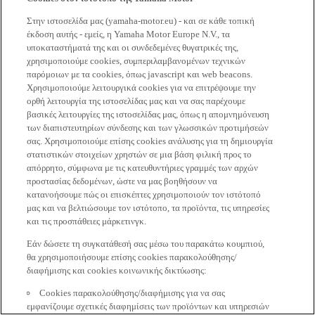
Στην ιστοσελίδα μας (yamaha-motor.eu) - και σε κάθε τοπική
έκδοση αυτής - εμείς, η Yamaha Motor Europe N.V., τα
υποκαταστήματά της και οι συνδεδεμένες θυγατρικές της,
χρησιμοποιούμε cookies, συμπεριλαμβανομένων τεχνικών
παρόμοιων με τα cookies, όπως javascript και web beacons.
Χρησιμοποιούμε λειτουργικά cookies για να επιτρέψουμε την
ορθή λειτουργία της ιστοσελίδας μας και να σας παρέχουμε
βασικές λειτουργίες της ιστοσελίδας μας, όπως η απομνημόνευση
των διαπιστευτηρίων σύνδεσης και των γλωσσικών προτιμήσεών
σας. Χρησιμοποιούμε επίσης cookies ανάλυσης για τη δημιουργία
στατιστικών στοιχείων χρηστών σε μια βάση φιλική προς το
απόρρητο, σύμφωνα με τις κατευθυντήριες γραμμές των αρχών
προστασίας δεδομένων, ώστε να μας βοηθήσουν να
κατανοήσουμε πώς οι επισκέπτες χρησιμοποιούν τον ιστότοπό
μας και να βελτιώσουμε τον ιστότοπο, τα προϊόντα, τις υπηρεσίες
και τις προσπάθειες μάρκετινγκ.
Εάν δώσετε τη συγκατάθεσή σας μέσω του παρακάτω κουμπιού,
θα χρησιμοποιήσουμε επίσης cookies παρακολούθησης/
διαφήμισης και cookies κοινωνικής δικτύωσης:
Cookies παρακολούθησης/διαφήμισης για να σας
εμφανίζουμε σχετικές διαφημίσεις των προϊόντων και υπηρεσιών