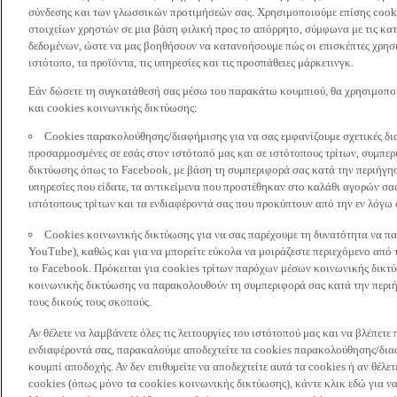
σύνδεσης και των γλωσσικών προτιμήσεών σας. Χρησιμοποιούμε επίσης cooki
στοιχείων χρηστών σε μια βάση φιλική προς το απόρρητο, σύμφωνα με τις κα
δεδομένων, ώστε να μας βοηθήσουν να κατανοήσουμε πώς οι επισκέπτες χρησι
ιστότοπο, τα προϊόντα, τις υπηρεσίες και τις προσπάθειες μάρκετινγκ.
Εάν δώσετε τη συγκατάθεσή σας μέσω του παρακάτω κουμπιού, θα χρησιμοπ
και cookies κοινωνικής δικτύωσης:
Cookies παρακολούθησης/διαφήμισης για να σας εμφανίζουμε σχετικές δι
προσαρμοσμένες σε εσάς στον ιστότοπό μας και σε ιστότοπους τρίτων, συμ
δικτύωσης όπως το Facebook, με βάση τη συμπεριφορά σας κατά την περιήγησ
υπηρεσίες που είδατε, τα αντικείμενα που προστέθηκαν στο καλάθι αγορών σας
ιστότοπους τρίτων και τα ενδιαφέροντά σας που προκύπτουν από την εν λόγω
Cookies κοινωνικής δικτύωσης για να σας παρέχουμε τη δυνατότητα να παρ
YouTube), καθώς και για να μπορείτε εύκολα να μοιράζεστε περιεχόμενο από
το Facebook. Πρόκειται για cookies τρίτων παρόχων μέσων κοινωνικής δικτ
κοινωνικής δικτύωσης να παρακολουθούν τη συμπεριφορά σας κατά την περιήγ
τους δικούς τους σκοπούς.
Αν θέλετε να λαμβάνετε όλες τις λειτουργίες του ιστότοπού μας και να βλέπε
ενδιαφέροντά σας, παρακαλούμε αποδεχτείτε τα cookies παρακολούθησης/δια
κουμπί αποδοχής. Αν δεν επιθυμείτε να αποδεχτείτε αυτά τα cookies ή αν θέλε
cookies (όπως μόνο τα cookies κοινωνικής δικτύωσης), κάντε κλικ εδώ για να