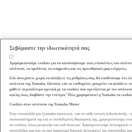
Σεβόμαστε την ιδιωτικότητά σας
Χρησιμοποιούμε cookies για να κατανοήσουμε τους επισκέπτες του ιστότο
ιστότοπο, τα προϊόντα, τις υπηρεσίες και τις προωθητικές μας ενέργειες.
Εάν συνεχίσετε χωρίς να αλλάξετε τις ρυθμίσεις σας, θα υποθέσουμε ότι ε
ιστότοπο της Yamaha. Ωστόσο, εάν το επιθυμείτε, μπορείτε να αλλάξετε τις
μάθετε περισσότερα σχετικά με τα cookies που σχετίζονται με τον ιστότοπ
οφέλη τους, διαβάστε την ενότητα "Πώς χρησιμοποιεί η Yamaha τα cooki
Cookies στον ιστότοπο της Yamaha Motor
Στην ιστοσελίδα μας (yamaha-motor.eu) - και σε κάθε τοπική έκδοση αυτής - 
υποκαταστήματά της και οι συνδεδεμένες θυγατρικές της, χρησιμοποιούμε co
τα cookies, όπως javascript και web beacons. Χρησιμοποιούμε λειτουργικά co
ιστοσελίδας μας και να σας παρέχουμε βασικές λειτουργίες της ιστοσελίδας 