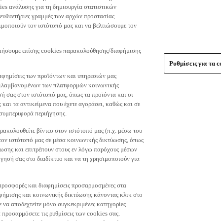
es ανάλυσης για τη δημιουργία στατιστικών
τευθυντήριες γραμμές των αρχών προστασίας
μοποιούν τον ιστότοπό μας και να βελτιώσουμε τον
οιήσουμε επίσης cookies παρακολούθησης/διαφήμισης
Ρυθμίσεις για τα c
αφημίσεις των προϊόντων και υπηρεσιών μας
περιλαμβανομένων των πλατφορμών κοινωνικής
ή σας στον ιστότοπό μας, όπως τα προϊόντα και οι
 και τα αντικείμενα που έχετε αγοράσει, καθώς και σε
 συμπεριφορά περιήγησης.
ακολουθείτε βίντεο στον ιστότοπό μας (π.χ. μέσω του
 τον ιστότοπό μας σε μέσα κοινωνικής δικτύωσης, όπως
ύωσης και επιτρέπουν στους εν λόγω παρόχους μέσων
ησή σας στο διαδίκτυο και να τη χρησιμοποιούν για
τε προσφορές και διαφημίσεις προσαρμοσμένες στα
φήμισης και κοινωνικής δικτύωσης κάνοντας κλικ στο
τε να αποδεχτείτε μόνο συγκεκριμένες κατηγορίες
 προσαρμόσετε τις ρυθμίσεις των cookies σας.