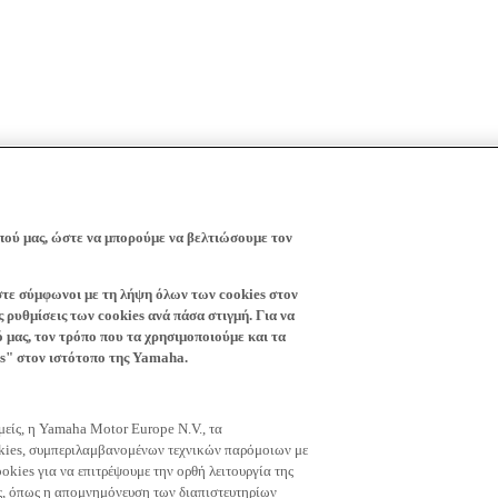
πού μας, ώστε να μπορούμε να βελτιώσουμε τον
ίστε σύμφωνοι με τη λήψη όλων των cookies στον
 ρυθμίσεις των cookies ανά πάσα στιγμή. Για να
ό μας, τον τρόπο που τα χρησιμοποιούμε και τα
es" στον ιστότοπο της Yamaha.
εμείς, η Yamaha Motor Europe N.V., τα
okies, συμπεριλαμβανομένων τεχνικών παρόμοιων με
okies για να επιτρέψουμε την ορθή λειτουργία της
μας, όπως η απομνημόνευση των διαπιστευτηρίων