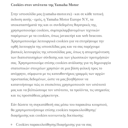
Cookies στον ιστότοπο της Yamaha Motor
Στην ιστοσελίδα μας (yamaha-motor.eu) - και σε κάθε τοπική
έκδοση αυτής - εμείς, η Yamaha Motor Europe N.V., τα
υποκαταστήματά της και οι συνδεδεμένες θυγατρικές της,
χρησιμοποιούμε cookies, συμπεριλαμβανομένων τεχνικών
παρόμοιων με τα cookies, όπως javascript και web beacons.
Χρησιμοποιούμε λειτουργικά cookies για να επιτρέψουμε την
ορθή λειτουργία της ιστοσελίδας μας και να σας παρέχουμε
βασικές λειτουργίες της ιστοσελίδας μας, όπως η απομνημόνευση
των διαπιστευτηρίων σύνδεσης και των γλωσσικών προτιμήσεών
σας. Χρησιμοποιούμε επίσης cookies ανάλυσης για τη δημιουργία
στατιστικών στοιχείων χρηστών σε μια βάση φιλική προς το
απόρρητο, σύμφωνα με τις κατευθυντήριες γραμμές των αρχών
προστασίας δεδομένων, ώστε να μας βοηθήσουν να
κατανοήσουμε πώς οι επισκέπτες χρησιμοποιούν τον ιστότοπό
μας και να βελτιώσουμε τον ιστότοπο, τα προϊόντα, τις υπηρεσίες
και τις προσπάθειες μάρκετινγκ.
Εάν δώσετε τη συγκατάθεσή σας μέσω του παρακάτω κουμπιού,
θα χρησιμοποιήσουμε επίσης cookies παρακολούθησης/
διαφήμισης και cookies κοινωνικής δικτύωσης:
Cookies παρακολούθησης/διαφήμισης για να σας
εμφανίζουμε σχετικές διαφημίσεις των προϊόντων και υπηρεσιών