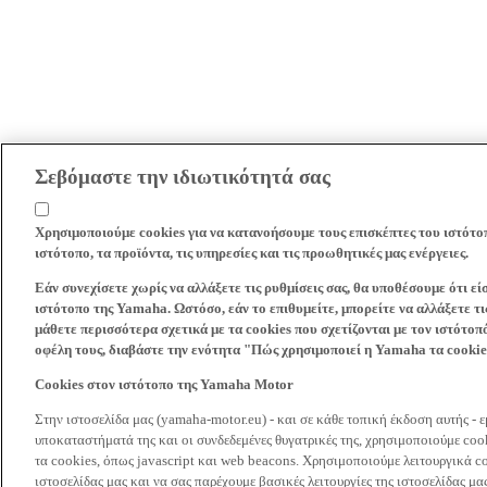
Σεβόμαστε την ιδιωτικότητά σας
Χρησιμοποιούμε cookies για να κατανοήσουμε τους επισκέπτες του ιστότο
ιστότοπο, τα προϊόντα, τις υπηρεσίες και τις προωθητικές μας ενέργειες.
Εάν συνεχίσετε χωρίς να αλλάξετε τις ρυθμίσεις σας, θα υποθέσουμε ότι ε
ιστότοπο της Yamaha. Ωστόσο, εάν το επιθυμείτε, μπορείτε να αλλάξετε τις
μάθετε περισσότερα σχετικά με τα cookies που σχετίζονται με τον ιστότοπ
οφέλη τους, διαβάστε την ενότητα "Πώς χρησιμοποιεί η Yamaha τα cooki
Cookies στον ιστότοπο της Yamaha Motor
Στην ιστοσελίδα μας (yamaha-motor.eu) - και σε κάθε τοπική έκδοση αυτής - 
υποκαταστήματά της και οι συνδεδεμένες θυγατρικές της, χρησιμοποιούμε co
τα cookies, όπως javascript και web beacons. Χρησιμοποιούμε λειτουργικά co
ιστοσελίδας μας και να σας παρέχουμε βασικές λειτουργίες της ιστοσελίδας 