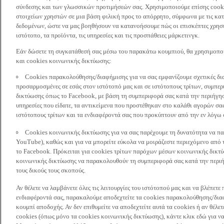
σύνδεσης και των γλωσσικών προτιμήσεών σας. Χρησιμοποιούμε επίσης cooki
στοιχείων χρηστών σε μια βάση φιλική προς το απόρρητο, σύμφωνα με τις κα
δεδομένων, ώστε να μας βοηθήσουν να κατανοήσουμε πώς οι επισκέπτες χρησι
ιστότοπο, τα προϊόντα, τις υπηρεσίες και τις προσπάθειες μάρκετινγκ.
Εάν δώσετε τη συγκατάθεσή σας μέσω του παρακάτω κουμπιού, θα χρησιμοπ
και cookies κοινωνικής δικτύωσης:
Cookies παρακολούθησης/διαφήμισης για να σας εμφανίζουμε σχετικές δι
προσαρμοσμένες σε εσάς στον ιστότοπό μας και σε ιστότοπους τρίτων, συμ
δικτύωσης όπως το Facebook, με βάση τη συμπεριφορά σας κατά την περιήγησ
υπηρεσίες που είδατε, τα αντικείμενα που προστέθηκαν στο καλάθι αγορών σας
ιστότοπους τρίτων και τα ενδιαφέροντά σας που προκύπτουν από την εν λόγω
Cookies κοινωνικής δικτύωσης για να σας παρέχουμε τη δυνατότητα να παρ
YouTube), καθώς και για να μπορείτε εύκολα να μοιράζεστε περιεχόμενο από
το Facebook. Πρόκειται για cookies τρίτων παρόχων μέσων κοινωνικής δικτ
κοινωνικής δικτύωσης να παρακολουθούν τη συμπεριφορά σας κατά την περιήγ
τους δικούς τους σκοπούς.
Αν θέλετε να λαμβάνετε όλες τις λειτουργίες του ιστότοπού μας και να βλέπε
ενδιαφέροντά σας, παρακαλούμε αποδεχτείτε τα cookies παρακολούθησης/δια
κουμπί αποδοχής. Αν δεν επιθυμείτε να αποδεχτείτε αυτά τα cookies ή αν θέλε
cookies (όπως μόνο τα cookies κοινωνικής δικτύωσης), κάντε κλικ εδώ για να