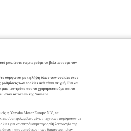
πού μας, ώστε να μπορούμε να βελτιώσουμε τον
ίστε σύμφωνοι με τη λήψη όλων των cookies στον
 ρυθμίσεις των cookies ανά πάσα στιγμή. Για να
ό μας, τον τρόπο που τα χρησιμοποιούμε και τα
es" στον ιστότοπο της Yamaha.
εμείς, η Yamaha Motor Europe N.V., τα
okies, συμπεριλαμβανομένων τεχνικών παρόμοιων με
okies για να επιτρέψουμε την ορθή λειτουργία της
μας, όπως η απομνημόνευση των διαπιστευτηρίων