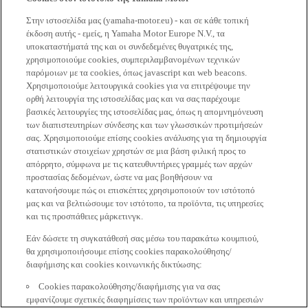
Στην ιστοσελίδα μας (yamaha-motor.eu) - και σε κάθε τοπική
έκδοση αυτής - εμείς, η Yamaha Motor Europe N.V., τα
υποκαταστήματά της και οι συνδεδεμένες θυγατρικές της,
χρησιμοποιούμε cookies, συμπεριλαμβανομένων τεχνικών
παρόμοιων με τα cookies, όπως javascript και web beacons.
Χρησιμοποιούμε λειτουργικά cookies για να επιτρέψουμε την
ορθή λειτουργία της ιστοσελίδας μας και να σας παρέχουμε
βασικές λειτουργίες της ιστοσελίδας μας, όπως η απομνημόνευση
των διαπιστευτηρίων σύνδεσης και των γλωσσικών προτιμήσεών
σας. Χρησιμοποιούμε επίσης cookies ανάλυσης για τη δημιουργία
στατιστικών στοιχείων χρηστών σε μια βάση φιλική προς το
απόρρητο, σύμφωνα με τις κατευθυντήριες γραμμές των αρχών
προστασίας δεδομένων, ώστε να μας βοηθήσουν να
κατανοήσουμε πώς οι επισκέπτες χρησιμοποιούν τον ιστότοπό
μας και να βελτιώσουμε τον ιστότοπο, τα προϊόντα, τις υπηρεσίες
και τις προσπάθειες μάρκετινγκ.
Εάν δώσετε τη συγκατάθεσή σας μέσω του παρακάτω κουμπιού,
θα χρησιμοποιήσουμε επίσης cookies παρακολούθησης/
διαφήμισης και cookies κοινωνικής δικτύωσης:
Cookies παρακολούθησης/διαφήμισης για να σας
εμφανίζουμε σχετικές διαφημίσεις των προϊόντων και υπηρεσιών