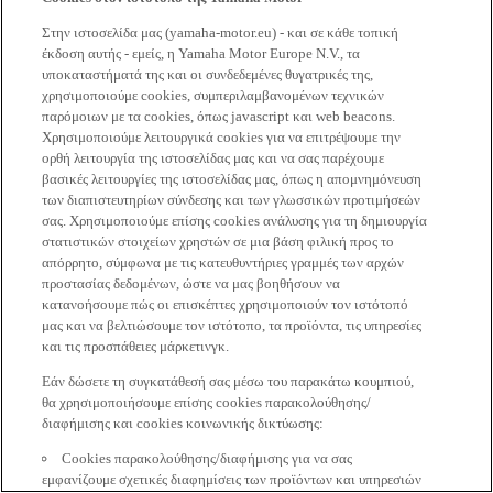
Στην ιστοσελίδα μας (yamaha-motor.eu) - και σε κάθε τοπική
έκδοση αυτής - εμείς, η Yamaha Motor Europe N.V., τα
υποκαταστήματά της και οι συνδεδεμένες θυγατρικές της,
χρησιμοποιούμε cookies, συμπεριλαμβανομένων τεχνικών
παρόμοιων με τα cookies, όπως javascript και web beacons.
Χρησιμοποιούμε λειτουργικά cookies για να επιτρέψουμε την
ορθή λειτουργία της ιστοσελίδας μας και να σας παρέχουμε
βασικές λειτουργίες της ιστοσελίδας μας, όπως η απομνημόνευση
των διαπιστευτηρίων σύνδεσης και των γλωσσικών προτιμήσεών
σας. Χρησιμοποιούμε επίσης cookies ανάλυσης για τη δημιουργία
στατιστικών στοιχείων χρηστών σε μια βάση φιλική προς το
απόρρητο, σύμφωνα με τις κατευθυντήριες γραμμές των αρχών
προστασίας δεδομένων, ώστε να μας βοηθήσουν να
κατανοήσουμε πώς οι επισκέπτες χρησιμοποιούν τον ιστότοπό
μας και να βελτιώσουμε τον ιστότοπο, τα προϊόντα, τις υπηρεσίες
και τις προσπάθειες μάρκετινγκ.
Εάν δώσετε τη συγκατάθεσή σας μέσω του παρακάτω κουμπιού,
θα χρησιμοποιήσουμε επίσης cookies παρακολούθησης/
διαφήμισης και cookies κοινωνικής δικτύωσης:
Cookies παρακολούθησης/διαφήμισης για να σας
εμφανίζουμε σχετικές διαφημίσεις των προϊόντων και υπηρεσιών