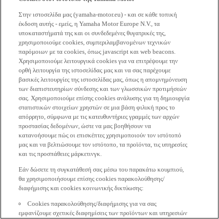
Στην ιστοσελίδα μας (yamaha-motor.eu) - και σε κάθε τοπική
έκδοση αυτής - εμείς, η Yamaha Motor Europe N.V., τα
υποκαταστήματά της και οι συνδεδεμένες θυγατρικές της,
χρησιμοποιούμε cookies, συμπεριλαμβανομένων τεχνικών
παρόμοιων με τα cookies, όπως javascript και web beacons.
Χρησιμοποιούμε λειτουργικά cookies για να επιτρέψουμε την
ορθή λειτουργία της ιστοσελίδας μας και να σας παρέχουμε
βασικές λειτουργίες της ιστοσελίδας μας, όπως η απομνημόνευση
των διαπιστευτηρίων σύνδεσης και των γλωσσικών προτιμήσεών
σας. Χρησιμοποιούμε επίσης cookies ανάλυσης για τη δημιουργία
στατιστικών στοιχείων χρηστών σε μια βάση φιλική προς το
απόρρητο, σύμφωνα με τις κατευθυντήριες γραμμές των αρχών
προστασίας δεδομένων, ώστε να μας βοηθήσουν να
κατανοήσουμε πώς οι επισκέπτες χρησιμοποιούν τον ιστότοπό
μας και να βελτιώσουμε τον ιστότοπο, τα προϊόντα, τις υπηρεσίες
και τις προσπάθειες μάρκετινγκ.
Εάν δώσετε τη συγκατάθεσή σας μέσω του παρακάτω κουμπιού,
θα χρησιμοποιήσουμε επίσης cookies παρακολούθησης/
διαφήμισης και cookies κοινωνικής δικτύωσης:
Cookies παρακολούθησης/διαφήμισης για να σας
εμφανίζουμε σχετικές διαφημίσεις των προϊόντων και υπηρεσιών