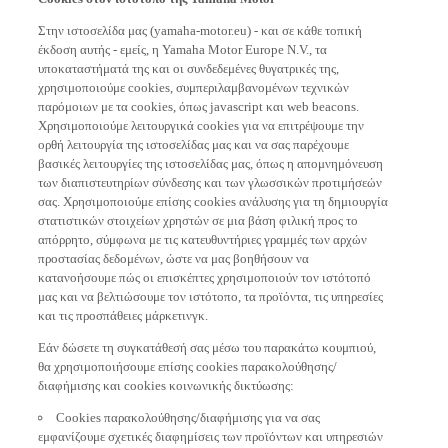
Στην ιστοσελίδα μας (yamaha-motor.eu) - και σε κάθε τοπική
έκδοση αυτής - εμείς, η Yamaha Motor Europe N.V., τα
υποκαταστήματά της και οι συνδεδεμένες θυγατρικές της,
χρησιμοποιούμε cookies, συμπεριλαμβανομένων τεχνικών
παρόμοιων με τα cookies, όπως javascript και web beacons.
Χρησιμοποιούμε λειτουργικά cookies για να επιτρέψουμε την
ορθή λειτουργία της ιστοσελίδας μας και να σας παρέχουμε
βασικές λειτουργίες της ιστοσελίδας μας, όπως η απομνημόνευση
των διαπιστευτηρίων σύνδεσης και των γλωσσικών προτιμήσεών
σας. Χρησιμοποιούμε επίσης cookies ανάλυσης για τη δημιουργία
στατιστικών στοιχείων χρηστών σε μια βάση φιλική προς το
απόρρητο, σύμφωνα με τις κατευθυντήριες γραμμές των αρχών
προστασίας δεδομένων, ώστε να μας βοηθήσουν να
κατανοήσουμε πώς οι επισκέπτες χρησιμοποιούν τον ιστότοπό
μας και να βελτιώσουμε τον ιστότοπο, τα προϊόντα, τις υπηρεσίες
και τις προσπάθειες μάρκετινγκ.
Εάν δώσετε τη συγκατάθεσή σας μέσω του παρακάτω κουμπιού,
θα χρησιμοποιήσουμε επίσης cookies παρακολούθησης/
διαφήμισης και cookies κοινωνικής δικτύωσης:
Cookies παρακολούθησης/διαφήμισης για να σας
εμφανίζουμε σχετικές διαφημίσεις των προϊόντων και υπηρεσιών