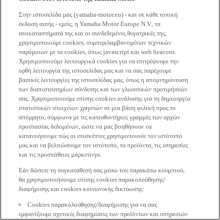
Στην ιστοσελίδα μας (yamaha-motor.eu) - και σε κάθε τοπική
έκδοση αυτής - εμείς, η Yamaha Motor Europe N.V., τα
υποκαταστήματά της και οι συνδεδεμένες θυγατρικές της,
χρησιμοποιούμε cookies, συμπεριλαμβανομένων τεχνικών
παρόμοιων με τα cookies, όπως javascript και web beacons.
Χρησιμοποιούμε λειτουργικά cookies για να επιτρέψουμε την
ορθή λειτουργία της ιστοσελίδας μας και να σας παρέχουμε
βασικές λειτουργίες της ιστοσελίδας μας, όπως η απομνημόνευση
των διαπιστευτηρίων σύνδεσης και των γλωσσικών προτιμήσεών
σας. Χρησιμοποιούμε επίσης cookies ανάλυσης για τη δημιουργία
στατιστικών στοιχείων χρηστών σε μια βάση φιλική προς το
απόρρητο, σύμφωνα με τις κατευθυντήριες γραμμές των αρχών
προστασίας δεδομένων, ώστε να μας βοηθήσουν να
κατανοήσουμε πώς οι επισκέπτες χρησιμοποιούν τον ιστότοπό
μας και να βελτιώσουμε τον ιστότοπο, τα προϊόντα, τις υπηρεσίες
και τις προσπάθειες μάρκετινγκ.
Εάν δώσετε τη συγκατάθεσή σας μέσω του παρακάτω κουμπιού,
θα χρησιμοποιήσουμε επίσης cookies παρακολούθησης/
διαφήμισης και cookies κοινωνικής δικτύωσης:
Cookies παρακολούθησης/διαφήμισης για να σας
εμφανίζουμε σχετικές διαφημίσεις των προϊόντων και υπηρεσιών