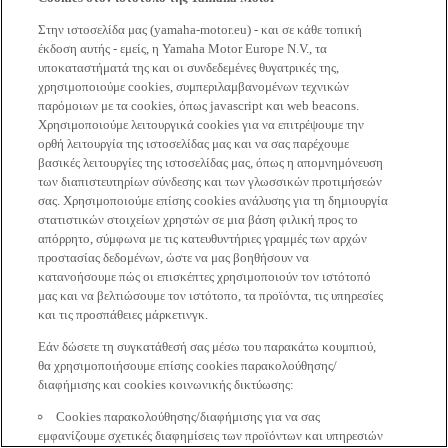
Στην ιστοσελίδα μας (yamaha-motor.eu) - και σε κάθε τοπική
έκδοση αυτής - εμείς, η Yamaha Motor Europe N.V., τα
υποκαταστήματά της και οι συνδεδεμένες θυγατρικές της,
χρησιμοποιούμε cookies, συμπεριλαμβανομένων τεχνικών
παρόμοιων με τα cookies, όπως javascript και web beacons.
Χρησιμοποιούμε λειτουργικά cookies για να επιτρέψουμε την
ορθή λειτουργία της ιστοσελίδας μας και να σας παρέχουμε
βασικές λειτουργίες της ιστοσελίδας μας, όπως η απομνημόνευση
των διαπιστευτηρίων σύνδεσης και των γλωσσικών προτιμήσεών
σας. Χρησιμοποιούμε επίσης cookies ανάλυσης για τη δημιουργία
στατιστικών στοιχείων χρηστών σε μια βάση φιλική προς το
απόρρητο, σύμφωνα με τις κατευθυντήριες γραμμές των αρχών
προστασίας δεδομένων, ώστε να μας βοηθήσουν να
κατανοήσουμε πώς οι επισκέπτες χρησιμοποιούν τον ιστότοπό
μας και να βελτιώσουμε τον ιστότοπο, τα προϊόντα, τις υπηρεσίες
και τις προσπάθειες μάρκετινγκ.
Εάν δώσετε τη συγκατάθεσή σας μέσω του παρακάτω κουμπιού,
θα χρησιμοποιήσουμε επίσης cookies παρακολούθησης/
διαφήμισης και cookies κοινωνικής δικτύωσης:
Cookies παρακολούθησης/διαφήμισης για να σας
εμφανίζουμε σχετικές διαφημίσεις των προϊόντων και υπηρεσιών