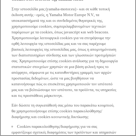
Στην ιστοσελίδα μας (yamaha-motor.eu) - και σε κάθε τοπική
έκδοση αυτής - εμείς, η Yamaha Motor Europe N.V., τα
υποκαταστήματά της και οι συνδεδεμένες θυγατρικές της,
χρησιμοποιούμε cookies, συμπεριλαμβανομένων τεχνικών
παρόμοιων με τα cookies, όπως javascript και web beacons.
Χρησιμοποιούμε λειτουργικά cookies για να επιτρέψουμε την
ορθή λειτουργία της ιστοσελίδας μας και να σας παρέχουμε
βασικές λειτουργίες της ιστοσελίδας μας, όπως η απομνημόνευση
των διαπιστευτηρίων σύνδεσης και των γλωσσικών προτιμήσεών
σας. Χρησιμοποιούμε επίσης cookies ανάλυσης για τη δημιουργία
στατιστικών στοιχείων χρηστών σε μια βάση φιλική προς το
απόρρητο, σύμφωνα με τις κατευθυντήριες γραμμές των αρχών
προστασίας δεδομένων, ώστε να μας βοηθήσουν να
κατανοήσουμε πώς οι επισκέπτες χρησιμοποιούν τον ιστότοπό
μας και να βελτιώσουμε τον ιστότοπο, τα προϊόντα, τις υπηρεσίες
και τις προσπάθειες μάρκετινγκ.
Εάν δώσετε τη συγκατάθεσή σας μέσω του παρακάτω κουμπιού,
θα χρησιμοποιήσουμε επίσης cookies παρακολούθησης/
διαφήμισης και cookies κοινωνικής δικτύωσης:
Cookies παρακολούθησης/διαφήμισης για να σας
εμφανίζουμε σχετικές διαφημίσεις των προϊόντων και υπηρεσιών