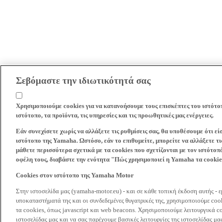
Σεβόμαστε την ιδιωτικότητά σας
Χρησιμοποιούμε cookies για να κατανοήσουμε τους επισκέπτες του ιστότο
ιστότοπο, τα προϊόντα, τις υπηρεσίες και τις προωθητικές μας ενέργειες.
Εάν συνεχίσετε χωρίς να αλλάξετε τις ρυθμίσεις σας, θα υποθέσουμε ότι ε
ιστότοπο της Yamaha. Ωστόσο, εάν το επιθυμείτε, μπορείτε να αλλάξετε τις
μάθετε περισσότερα σχετικά με τα cookies που σχετίζονται με τον ιστότοπ
οφέλη τους, διαβάστε την ενότητα "Πώς χρησιμοποιεί η Yamaha τα cooki
Cookies στον ιστότοπο της Yamaha Motor
Στην ιστοσελίδα μας (yamaha-motor.eu) - και σε κάθε τοπική έκδοση αυτής - 
υποκαταστήματά της και οι συνδεδεμένες θυγατρικές της, χρησιμοποιούμε co
τα cookies, όπως javascript και web beacons. Χρησιμοποιούμε λειτουργικά co
ιστοσελίδας μας και να σας παρέχουμε βασικές λειτουργίες της ιστοσελίδας 