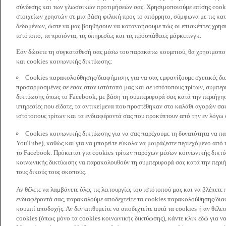
σύνδεσης και των γλωσσικών προτιμήσεών σας. Χρησιμοποιούμε επίσης cooki
στοιχείων χρηστών σε μια βάση φιλική προς το απόρρητο, σύμφωνα με τις κα
δεδομένων, ώστε να μας βοηθήσουν να κατανοήσουμε πώς οι επισκέπτες χρησι
ιστότοπο, τα προϊόντα, τις υπηρεσίες και τις προσπάθειες μάρκετινγκ.
Εάν δώσετε τη συγκατάθεσή σας μέσω του παρακάτω κουμπιού, θα χρησιμοπ
και cookies κοινωνικής δικτύωσης:
Cookies παρακολούθησης/διαφήμισης για να σας εμφανίζουμε σχετικές δι
προσαρμοσμένες σε εσάς στον ιστότοπό μας και σε ιστότοπους τρίτων, συμ
δικτύωσης όπως το Facebook, με βάση τη συμπεριφορά σας κατά την περιήγησ
υπηρεσίες που είδατε, τα αντικείμενα που προστέθηκαν στο καλάθι αγορών σας
ιστότοπους τρίτων και τα ενδιαφέροντά σας που προκύπτουν από την εν λόγω
Cookies κοινωνικής δικτύωσης για να σας παρέχουμε τη δυνατότητα να παρ
YouTube), καθώς και για να μπορείτε εύκολα να μοιράζεστε περιεχόμενο από
το Facebook. Πρόκειται για cookies τρίτων παρόχων μέσων κοινωνικής δικτ
κοινωνικής δικτύωσης να παρακολουθούν τη συμπεριφορά σας κατά την περιήγ
τους δικούς τους σκοπούς.
Αν θέλετε να λαμβάνετε όλες τις λειτουργίες του ιστότοπού μας και να βλέπε
ενδιαφέροντά σας, παρακαλούμε αποδεχτείτε τα cookies παρακολούθησης/δια
κουμπί αποδοχής. Αν δεν επιθυμείτε να αποδεχτείτε αυτά τα cookies ή αν θέλε
cookies (όπως μόνο τα cookies κοινωνικής δικτύωσης), κάντε κλικ εδώ για να