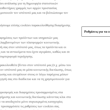
es ανάλυσης για τη δημιουργία στατιστικών
τευθυντήριες γραμμές των αρχών προστασίας
μοποιούν τον ιστότοπό μας και να βελτιώσουμε τον
οιήσουμε επίσης cookies παρακολούθησης/διαφήμισης
Ρυθμίσεις για τα c
αφημίσεις των προϊόντων και υπηρεσιών μας
περιλαμβανομένων των πλατφορμών κοινωνικής
ή σας στον ιστότοπό μας, όπως τα προϊόντα και οι
 και τα αντικείμενα που έχετε αγοράσει, καθώς και σε
 συμπεριφορά περιήγησης.
ακολουθείτε βίντεο στον ιστότοπό μας (π.χ. μέσω του
 τον ιστότοπό μας σε μέσα κοινωνικής δικτύωσης, όπως
ύωσης και επιτρέπουν στους εν λόγω παρόχους μέσων
ησή σας στο διαδίκτυο και να τη χρησιμοποιούν για
τε προσφορές και διαφημίσεις προσαρμοσμένες στα
φήμισης και κοινωνικής δικτύωσης κάνοντας κλικ στο
τε να αποδεχτείτε μόνο συγκεκριμένες κατηγορίες
 προσαρμόσετε τις ρυθμίσεις των cookies σας.