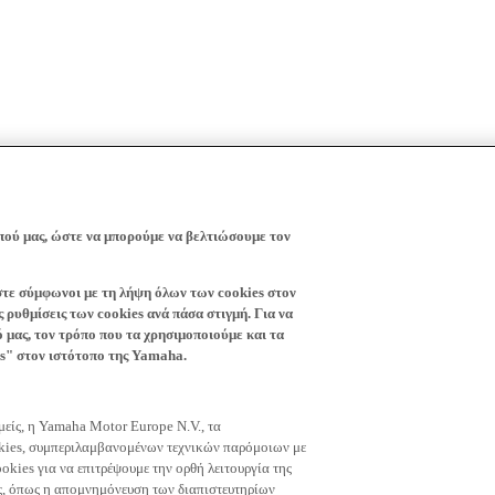
πού μας, ώστε να μπορούμε να βελτιώσουμε τον
ίστε σύμφωνοι με τη λήψη όλων των cookies στον
 ρυθμίσεις των cookies ανά πάσα στιγμή. Για να
ό μας, τον τρόπο που τα χρησιμοποιούμε και τα
es" στον ιστότοπο της Yamaha.
εμείς, η Yamaha Motor Europe N.V., τα
okies, συμπεριλαμβανομένων τεχνικών παρόμοιων με
okies για να επιτρέψουμε την ορθή λειτουργία της
μας, όπως η απομνημόνευση των διαπιστευτηρίων