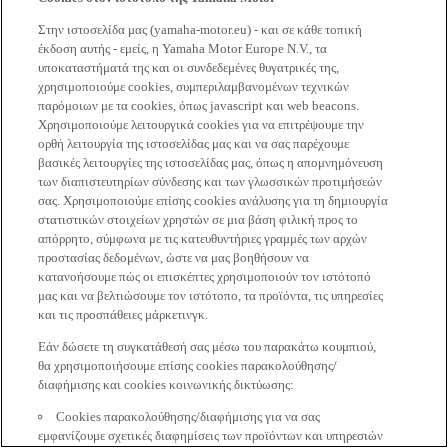
Στην ιστοσελίδα μας (yamaha-motor.eu) - και σε κάθε τοπική
έκδοση αυτής - εμείς, η Yamaha Motor Europe N.V., τα
υποκαταστήματά της και οι συνδεδεμένες θυγατρικές της,
χρησιμοποιούμε cookies, συμπεριλαμβανομένων τεχνικών
παρόμοιων με τα cookies, όπως javascript και web beacons.
Χρησιμοποιούμε λειτουργικά cookies για να επιτρέψουμε την
ορθή λειτουργία της ιστοσελίδας μας και να σας παρέχουμε
βασικές λειτουργίες της ιστοσελίδας μας, όπως η απομνημόνευση
των διαπιστευτηρίων σύνδεσης και των γλωσσικών προτιμήσεών
σας. Χρησιμοποιούμε επίσης cookies ανάλυσης για τη δημιουργία
στατιστικών στοιχείων χρηστών σε μια βάση φιλική προς το
απόρρητο, σύμφωνα με τις κατευθυντήριες γραμμές των αρχών
προστασίας δεδομένων, ώστε να μας βοηθήσουν να
κατανοήσουμε πώς οι επισκέπτες χρησιμοποιούν τον ιστότοπό
μας και να βελτιώσουμε τον ιστότοπο, τα προϊόντα, τις υπηρεσίες
και τις προσπάθειες μάρκετινγκ.
Εάν δώσετε τη συγκατάθεσή σας μέσω του παρακάτω κουμπιού,
θα χρησιμοποιήσουμε επίσης cookies παρακολούθησης/
διαφήμισης και cookies κοινωνικής δικτύωσης:
Cookies παρακολούθησης/διαφήμισης για να σας
εμφανίζουμε σχετικές διαφημίσεις των προϊόντων και υπηρεσιών