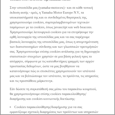
Στην ιστοσελίδα μας (yamaha-motor.eu) - και σε κάθε τοπική
έκδοση αυτής - εμείς, η Yamaha Motor Europe N.V., τα
υποκαταστήματά της και οι συνδεδεμένες θυγατρικές της,
χρησιμοποιούμε cookies, συμπεριλαμβανομένων τεχνικών
παρόμοιων με τα cookies, όπως javascript και web beacons.
Χρησιμοποιούμε λειτουργικά cookies για να επιτρέψουμε την
ορθή λειτουργία της ιστοσελίδας μας και να σας παρέχουμε
βασικές λειτουργίες της ιστοσελίδας μας, όπως η απομνημόνευση
των διαπιστευτηρίων σύνδεσης και των γλωσσικών προτιμήσεών
σας. Χρησιμοποιούμε επίσης cookies ανάλυσης για τη δημιουργία
στατιστικών στοιχείων χρηστών σε μια βάση φιλική προς το
απόρρητο, σύμφωνα με τις κατευθυντήριες γραμμές των αρχών
προστασίας δεδομένων, ώστε να μας βοηθήσουν να
κατανοήσουμε πώς οι επισκέπτες χρησιμοποιούν τον ιστότοπό
μας και να βελτιώσουμε τον ιστότοπο, τα προϊόντα, τις υπηρεσίες
και τις προσπάθειες μάρκετινγκ.
Εάν δώσετε τη συγκατάθεσή σας μέσω του παρακάτω κουμπιού,
θα χρησιμοποιήσουμε επίσης cookies παρακολούθησης/
διαφήμισης και cookies κοινωνικής δικτύωσης:
Cookies παρακολούθησης/διαφήμισης για να σας
εμφανίζουμε σχετικές διαφημίσεις των προϊόντων και υπηρεσιών