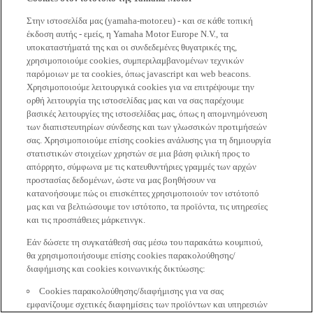
Στην ιστοσελίδα μας (yamaha-motor.eu) - και σε κάθε τοπική
έκδοση αυτής - εμείς, η Yamaha Motor Europe N.V., τα
υποκαταστήματά της και οι συνδεδεμένες θυγατρικές της,
χρησιμοποιούμε cookies, συμπεριλαμβανομένων τεχνικών
παρόμοιων με τα cookies, όπως javascript και web beacons.
Χρησιμοποιούμε λειτουργικά cookies για να επιτρέψουμε την
ορθή λειτουργία της ιστοσελίδας μας και να σας παρέχουμε
βασικές λειτουργίες της ιστοσελίδας μας, όπως η απομνημόνευση
των διαπιστευτηρίων σύνδεσης και των γλωσσικών προτιμήσεών
σας. Χρησιμοποιούμε επίσης cookies ανάλυσης για τη δημιουργία
στατιστικών στοιχείων χρηστών σε μια βάση φιλική προς το
απόρρητο, σύμφωνα με τις κατευθυντήριες γραμμές των αρχών
προστασίας δεδομένων, ώστε να μας βοηθήσουν να
κατανοήσουμε πώς οι επισκέπτες χρησιμοποιούν τον ιστότοπό
μας και να βελτιώσουμε τον ιστότοπο, τα προϊόντα, τις υπηρεσίες
και τις προσπάθειες μάρκετινγκ.
Εάν δώσετε τη συγκατάθεσή σας μέσω του παρακάτω κουμπιού,
θα χρησιμοποιήσουμε επίσης cookies παρακολούθησης/
διαφήμισης και cookies κοινωνικής δικτύωσης:
Cookies παρακολούθησης/διαφήμισης για να σας
εμφανίζουμε σχετικές διαφημίσεις των προϊόντων και υπηρεσιών