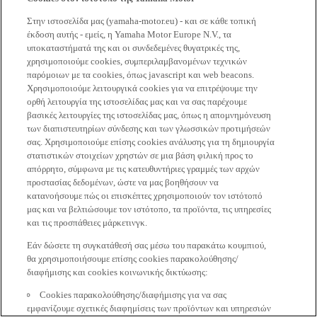
Στην ιστοσελίδα μας (yamaha-motor.eu) - και σε κάθε τοπική
έκδοση αυτής - εμείς, η Yamaha Motor Europe N.V., τα
υποκαταστήματά της και οι συνδεδεμένες θυγατρικές της,
χρησιμοποιούμε cookies, συμπεριλαμβανομένων τεχνικών
παρόμοιων με τα cookies, όπως javascript και web beacons.
Χρησιμοποιούμε λειτουργικά cookies για να επιτρέψουμε την
ορθή λειτουργία της ιστοσελίδας μας και να σας παρέχουμε
βασικές λειτουργίες της ιστοσελίδας μας, όπως η απομνημόνευση
των διαπιστευτηρίων σύνδεσης και των γλωσσικών προτιμήσεών
σας. Χρησιμοποιούμε επίσης cookies ανάλυσης για τη δημιουργία
στατιστικών στοιχείων χρηστών σε μια βάση φιλική προς το
απόρρητο, σύμφωνα με τις κατευθυντήριες γραμμές των αρχών
προστασίας δεδομένων, ώστε να μας βοηθήσουν να
κατανοήσουμε πώς οι επισκέπτες χρησιμοποιούν τον ιστότοπό
μας και να βελτιώσουμε τον ιστότοπο, τα προϊόντα, τις υπηρεσίες
και τις προσπάθειες μάρκετινγκ.
Εάν δώσετε τη συγκατάθεσή σας μέσω του παρακάτω κουμπιού,
θα χρησιμοποιήσουμε επίσης cookies παρακολούθησης/
διαφήμισης και cookies κοινωνικής δικτύωσης:
Cookies παρακολούθησης/διαφήμισης για να σας
εμφανίζουμε σχετικές διαφημίσεις των προϊόντων και υπηρεσιών