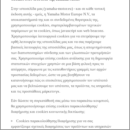
Στην ιστοσελίδα μας (yamaha-motor.eu) - και σε κάθε τοπική
έκδοση αυτής - εμείς, η Yamaha Motor Europe N.V., τα
υποκαταστήματά της και οι συνδεδεμένες θυγατρικές της,
χρησιμοποιούμε cookies, συμπεριλαμβανομένων τεχνικών
παρόμοιων με τα cookies, όπως javascript και web beacons.
Χρησιμοποιούμε λειτουργικά cookies για να επιτρέψουμε την
ορθή λειτουργία της ιστοσελίδας μας και να σας παρέχουμε
βασικές λειτουργίες της ιστοσελίδας μας, όπως η απομνημόνευση
των διαπιστευτηρίων σύνδεσης και των γλωσσικών προτιμήσεών
σας. Χρησιμοποιούμε επίσης cookies ανάλυσης για τη δημιουργία
στατιστικών στοιχείων χρηστών σε μια βάση φιλική προς το
απόρρητο, σύμφωνα με τις κατευθυντήριες γραμμές των αρχών
προστασίας δεδομένων, ώστε να μας βοηθήσουν να
κατανοήσουμε πώς οι επισκέπτες χρησιμοποιούν τον ιστότοπό
μας και να βελτιώσουμε τον ιστότοπο, τα προϊόντα, τις υπηρεσίες
και τις προσπάθειες μάρκετινγκ.
Εάν δώσετε τη συγκατάθεσή σας μέσω του παρακάτω κουμπιού,
θα χρησιμοποιήσουμε επίσης cookies παρακολούθησης/
διαφήμισης και cookies κοινωνικής δικτύωσης:
Cookies παρακολούθησης/διαφήμισης για να σας
εμφανίζουμε σχετικές διαφημίσεις των προϊόντων και υπηρεσιών