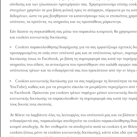
σύνδεσης και των γλωσσικών προτιμήσεών σας. Χρησιμοποιούμε επίσης cooki
στοιχείων χρηστών σε μια βάση φιλική προς το απόρρητο, σύμφωνα με τις κα
δεδομένων, ώστε να μας βοηθήσουν να κατανοήσουμε πώς οι επισκέπτες χρησι
ιστότοπο, τα προϊόντα, τις υπηρεσίες και τις προσπάθειες μάρκετινγκ.
Εάν δώσετε τη συγκατάθεσή σας μέσω του παρακάτω κουμπιού, θα χρησιμοπ
και cookies κοινωνικής δικτύωσης:
Cookies παρακολούθησης/διαφήμισης για να σας εμφανίζουμε σχετικές δι
προσαρμοσμένες σε εσάς στον ιστότοπό μας και σε ιστότοπους τρίτων, συμ
δικτύωσης όπως το Facebook, με βάση τη συμπεριφορά σας κατά την περιήγησ
υπηρεσίες που είδατε, τα αντικείμενα που προστέθηκαν στο καλάθι αγορών σας
ιστότοπους τρίτων και τα ενδιαφέροντά σας που προκύπτουν από την εν λόγω
Cookies κοινωνικής δικτύωσης για να σας παρέχουμε τη δυνατότητα να παρ
YouTube), καθώς και για να μπορείτε εύκολα να μοιράζεστε περιεχόμενο από
το Facebook. Πρόκειται για cookies τρίτων παρόχων μέσων κοινωνικής δικτ
κοινωνικής δικτύωσης να παρακολουθούν τη συμπεριφορά σας κατά την περιήγ
τους δικούς τους σκοπούς.
Αν θέλετε να λαμβάνετε όλες τις λειτουργίες του ιστότοπού μας και να βλέπε
ενδιαφέροντά σας, παρακαλούμε αποδεχτείτε τα cookies παρακολούθησης/δια
κουμπί αποδοχής. Αν δεν επιθυμείτε να αποδεχτείτε αυτά τα cookies ή αν θέλε
cookies (όπως μόνο τα cookies κοινωνικής δικτύωσης), κάντε κλικ εδώ για να