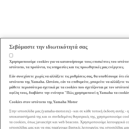
Σεβόμαστε την ιδιωτικότητά σας
Χρησιμοποιούμε cookies για να κατανοήσουμε τους επισκέπτες του ιστότο
ιστότοπο, τα προϊόντα, τις υπηρεσίες και τις προωθητικές μας ενέργειες.
Εάν συνεχίσετε χωρίς να αλλάξετε τις ρυθμίσεις σας, θα υποθέσουμε ότι ε
ιστότοπο της Yamaha. Ωστόσο, εάν το επιθυμείτε, μπορείτε να αλλάξετε τις
μάθετε περισσότερα σχετικά με τα cookies που σχετίζονται με τον ιστότοπ
οφέλη τους, διαβάστε την ενότητα "Πώς χρησιμοποιεί η Yamaha τα cooki
Cookies στον ιστότοπο της Yamaha Motor
Στην ιστοσελίδα μας (yamaha-motor.eu) - και σε κάθε τοπική έκδοση αυτής - 
υποκαταστήματά της και οι συνδεδεμένες θυγατρικές της, χρησιμοποιούμε co
τα cookies, όπως javascript και web beacons. Χρησιμοποιούμε λειτουργικά co
ιστοσελίδας μας και να σας παρέχουμε βασικές λειτουργίες της ιστοσελίδας 