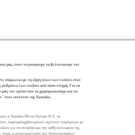
πού μας, ώστε να μπορούμε να βελτιώσουμε τον
ίστε σύμφωνοι με τη λήψη όλων των cookies στον
 ρυθμίσεις των cookies ανά πάσα στιγμή. Για να
ό μας, τον τρόπο που τα χρησιμοποιούμε και τα
es" στον ιστότοπο της Yamaha.
εμείς, η Yamaha Motor Europe N.V., τα
okies, συμπεριλαμβανομένων τεχνικών παρόμοιων με
okies για να επιτρέψουμε την ορθή λειτουργία της
μας, όπως η απομνημόνευση των διαπιστευτηρίων