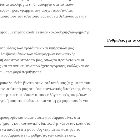
es ανάλυσης για τη δημιουργία στατιστικών
τευθυντήριες γραμμές των αρχών προστασίας
μοποιούν τον ιστότοπό μας και να βελτιώσουμε τον
οιήσουμε επίσης cookies παρακολούθησης/διαφήμισης
Ρυθμίσεις για τα c
αφημίσεις των προϊόντων και υπηρεσιών μας
περιλαμβανομένων των πλατφορμών κοινωνικής
ή σας στον ιστότοπό μας, όπως τα προϊόντα και οι
 και τα αντικείμενα που έχετε αγοράσει, καθώς και σε
 συμπεριφορά περιήγησης.
ακολουθείτε βίντεο στον ιστότοπό μας (π.χ. μέσω του
 τον ιστότοπό μας σε μέσα κοινωνικής δικτύωσης, όπως
ύωσης και επιτρέπουν στους εν λόγω παρόχους μέσων
ησή σας στο διαδίκτυο και να τη χρησιμοποιούν για
τε προσφορές και διαφημίσεις προσαρμοσμένες στα
φήμισης και κοινωνικής δικτύωσης κάνοντας κλικ στο
τε να αποδεχτείτε μόνο συγκεκριμένες κατηγορίες
 προσαρμόσετε τις ρυθμίσεις των cookies σας.