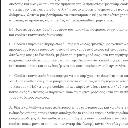
σύνδεσης και των γλωσσικών προτιμήσεών σας. Χρησιμοποιούμε επίσης cooki
στοιχείων χρηστών σε μια βάση φιλική προς το απόρρητο, σύμφωνα με τις κα
δεδομένων, ώστε να μας βοηθήσουν να κατανοήσουμε πώς οι επισκέπτες χρησι
ιστότοπο, τα προϊόντα, τις υπηρεσίες και τις προσπάθειες μάρκετινγκ.
Εάν δώσετε τη συγκατάθεσή σας μέσω του παρακάτω κουμπιού, θα χρησιμοπ
και cookies κοινωνικής δικτύωσης:
Cookies παρακολούθησης/διαφήμισης για να σας εμφανίζουμε σχετικές δι
προσαρμοσμένες σε εσάς στον ιστότοπό μας και σε ιστότοπους τρίτων, συμ
δικτύωσης όπως το Facebook, με βάση τη συμπεριφορά σας κατά την περιήγησ
υπηρεσίες που είδατε, τα αντικείμενα που προστέθηκαν στο καλάθι αγορών σας
ιστότοπους τρίτων και τα ενδιαφέροντά σας που προκύπτουν από την εν λόγω
Cookies κοινωνικής δικτύωσης για να σας παρέχουμε τη δυνατότητα να παρ
YouTube), καθώς και για να μπορείτε εύκολα να μοιράζεστε περιεχόμενο από
το Facebook. Πρόκειται για cookies τρίτων παρόχων μέσων κοινωνικής δικτ
κοινωνικής δικτύωσης να παρακολουθούν τη συμπεριφορά σας κατά την περιήγ
τους δικούς τους σκοπούς.
Αν θέλετε να λαμβάνετε όλες τις λειτουργίες του ιστότοπού μας και να βλέπε
ενδιαφέροντά σας, παρακαλούμε αποδεχτείτε τα cookies παρακολούθησης/δια
κουμπί αποδοχής. Αν δεν επιθυμείτε να αποδεχτείτε αυτά τα cookies ή αν θέλε
cookies (όπως μόνο τα cookies κοινωνικής δικτύωσης), κάντε κλικ εδώ για να