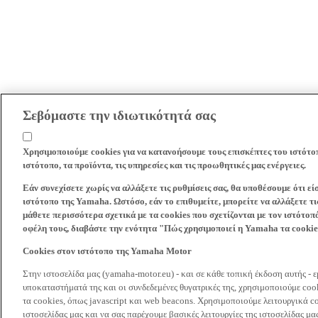
Σεβόμαστε την ιδιωτικότητά σας
Χρησιμοποιούμε cookies για να κατανοήσουμε τους επισκέπτες του ιστότο
ιστότοπο, τα προϊόντα, τις υπηρεσίες και τις προωθητικές μας ενέργειες.
Εάν συνεχίσετε χωρίς να αλλάξετε τις ρυθμίσεις σας, θα υποθέσουμε ότι ε
ιστότοπο της Yamaha. Ωστόσο, εάν το επιθυμείτε, μπορείτε να αλλάξετε τις
μάθετε περισσότερα σχετικά με τα cookies που σχετίζονται με τον ιστότοπ
οφέλη τους, διαβάστε την ενότητα "Πώς χρησιμοποιεί η Yamaha τα cooki
Cookies στον ιστότοπο της Yamaha Motor
Στην ιστοσελίδα μας (yamaha-motor.eu) - και σε κάθε τοπική έκδοση αυτής - 
υποκαταστήματά της και οι συνδεδεμένες θυγατρικές της, χρησιμοποιούμε co
τα cookies, όπως javascript και web beacons. Χρησιμοποιούμε λειτουργικά co
ιστοσελίδας μας και να σας παρέχουμε βασικές λειτουργίες της ιστοσελίδας 