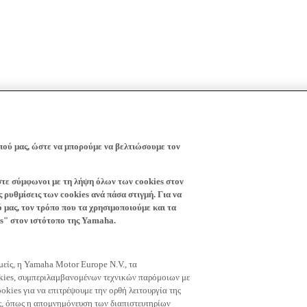
πού μας, ώστε να μπορούμε να βελτιώσουμε τον
ίστε σύμφωνοι με τη λήψη όλων των cookies στον
 ρυθμίσεις των cookies ανά πάσα στιγμή. Για να
ό μας, τον τρόπο που τα χρησιμοποιούμε και τα
es" στον ιστότοπο της Yamaha.
εμείς, η Yamaha Motor Europe N.V., τα
okies, συμπεριλαμβανομένων τεχνικών παρόμοιων με
okies για να επιτρέψουμε την ορθή λειτουργία της
μας, όπως η απομνημόνευση των διαπιστευτηρίων