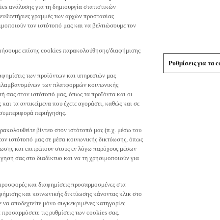
es ανάλυσης για τη δημιουργία στατιστικών
τευθυντήριες γραμμές των αρχών προστασίας
μοποιούν τον ιστότοπό μας και να βελτιώσουμε τον
οιήσουμε επίσης cookies παρακολούθησης/διαφήμισης
Ρυθμίσεις για τα c
αφημίσεις των προϊόντων και υπηρεσιών μας
περιλαμβανομένων των πλατφορμών κοινωνικής
ή σας στον ιστότοπό μας, όπως τα προϊόντα και οι
 και τα αντικείμενα που έχετε αγοράσει, καθώς και σε
 συμπεριφορά περιήγησης.
ακολουθείτε βίντεο στον ιστότοπό μας (π.χ. μέσω του
 τον ιστότοπό μας σε μέσα κοινωνικής δικτύωσης, όπως
ύωσης και επιτρέπουν στους εν λόγω παρόχους μέσων
ησή σας στο διαδίκτυο και να τη χρησιμοποιούν για
τε προσφορές και διαφημίσεις προσαρμοσμένες στα
φήμισης και κοινωνικής δικτύωσης κάνοντας κλικ στο
τε να αποδεχτείτε μόνο συγκεκριμένες κατηγορίες
 προσαρμόσετε τις ρυθμίσεις των cookies σας.