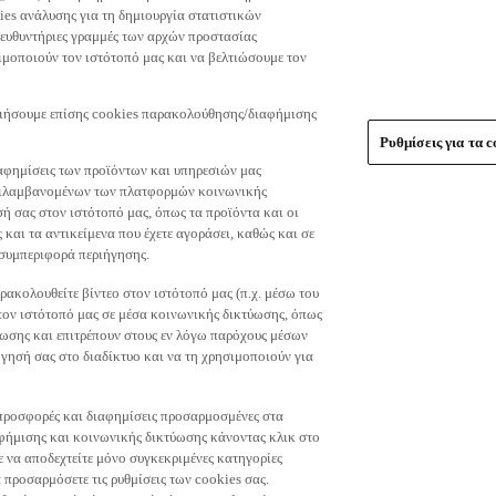
es ανάλυσης για τη δημιουργία στατιστικών
τευθυντήριες γραμμές των αρχών προστασίας
μοποιούν τον ιστότοπό μας και να βελτιώσουμε τον
οιήσουμε επίσης cookies παρακολούθησης/διαφήμισης
Ρυθμίσεις για τα c
αφημίσεις των προϊόντων και υπηρεσιών μας
περιλαμβανομένων των πλατφορμών κοινωνικής
ή σας στον ιστότοπό μας, όπως τα προϊόντα και οι
 και τα αντικείμενα που έχετε αγοράσει, καθώς και σε
 συμπεριφορά περιήγησης.
ακολουθείτε βίντεο στον ιστότοπό μας (π.χ. μέσω του
 τον ιστότοπό μας σε μέσα κοινωνικής δικτύωσης, όπως
ύωσης και επιτρέπουν στους εν λόγω παρόχους μέσων
ησή σας στο διαδίκτυο και να τη χρησιμοποιούν για
τε προσφορές και διαφημίσεις προσαρμοσμένες στα
φήμισης και κοινωνικής δικτύωσης κάνοντας κλικ στο
τε να αποδεχτείτε μόνο συγκεκριμένες κατηγορίες
 προσαρμόσετε τις ρυθμίσεις των cookies σας.