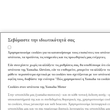
Σεβόμαστε την ιδιωτικότητά σας
Χρησιμοποιούμε cookies για να κατανοήσουμε τους επισκέπτες του ιστότο
ιστότοπο, τα προϊόντα, τις υπηρεσίες και τις προωθητικές μας ενέργειες.
Εάν συνεχίσετε χωρίς να αλλάξετε τις ρυθμίσεις σας, θα υποθέσουμε ότι ε
ιστότοπο της Yamaha. Ωστόσο, εάν το επιθυμείτε, μπορείτε να αλλάξετε τις
μάθετε περισσότερα σχετικά με τα cookies που σχετίζονται με τον ιστότοπ
οφέλη τους, διαβάστε την ενότητα "Πώς χρησιμοποιεί η Yamaha τα cooki
Cookies στον ιστότοπο της Yamaha Motor
Στην ιστοσελίδα μας (yamaha-motor.eu) - και σε κάθε τοπική έκδοση αυτής - 
υποκαταστήματά της και οι συνδεδεμένες θυγατρικές της, χρησιμοποιούμε co
τα cookies, όπως javascript και web beacons. Χρησιμοποιούμε λειτουργικά co
ιστοσελίδας μας και να σας παρέχουμε βασικές λειτουργίες της ιστοσελίδας 