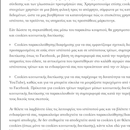
σύνδεσης και των γλωσσικών προτιμήσεών σας. Χρησιμοποιούμε επίσης cooki
στοιχείων χρηστών σε μια βάση φιλική προς το απόρρητο, σύμφωνα με τις κα
δεδομένων, ώστε να μας βοηθήσουν να κατανοήσουμε πώς οι επισκέπτες χρησι
ιστότοπο, τα προϊόντα, τις υπηρεσίες και τις προσπάθειες μάρκετινγκ.
Εάν δώσετε τη συγκατάθεσή σας μέσω του παρακάτω κουμπιού, θα χρησιμοπ
και cookies κοινωνικής δικτύωσης:
Cookies παρακολούθησης/διαφήμισης για να σας εμφανίζουμε σχετικές δι
προσαρμοσμένες σε εσάς στον ιστότοπό μας και σε ιστότοπους τρίτων, συμ
δικτύωσης όπως το Facebook, με βάση τη συμπεριφορά σας κατά την περιήγησ
υπηρεσίες που είδατε, τα αντικείμενα που προστέθηκαν στο καλάθι αγορών σας
ιστότοπους τρίτων και τα ενδιαφέροντά σας που προκύπτουν από την εν λόγω
Cookies κοινωνικής δικτύωσης για να σας παρέχουμε τη δυνατότητα να παρ
YouTube), καθώς και για να μπορείτε εύκολα να μοιράζεστε περιεχόμενο από
το Facebook. Πρόκειται για cookies τρίτων παρόχων μέσων κοινωνικής δικτ
κοινωνικής δικτύωσης να παρακολουθούν τη συμπεριφορά σας κατά την περιήγ
τους δικούς τους σκοπούς.
Αν θέλετε να λαμβάνετε όλες τις λειτουργίες του ιστότοπού μας και να βλέπε
ενδιαφέροντά σας, παρακαλούμε αποδεχτείτε τα cookies παρακολούθησης/δια
κουμπί αποδοχής. Αν δεν επιθυμείτε να αποδεχτείτε αυτά τα cookies ή αν θέλε
cookies (όπως μόνο τα cookies κοινωνικής δικτύωσης), κάντε κλικ εδώ για να