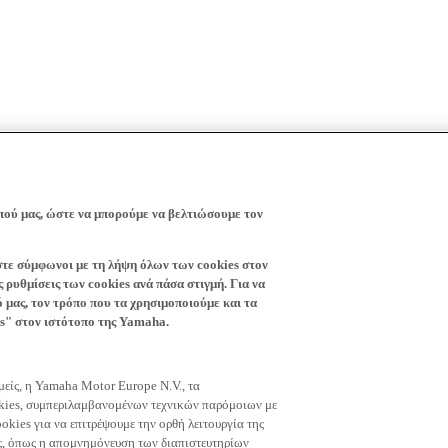
πού μας, ώστε να μπορούμε να βελτιώσουμε τον
ίστε σύμφωνοι με τη λήψη όλων των cookies στον
 ρυθμίσεις των cookies ανά πάσα στιγμή. Για να
ό μας, τον τρόπο που τα χρησιμοποιούμε και τα
es" στον ιστότοπο της Yamaha.
εμείς, η Yamaha Motor Europe N.V., τα
okies, συμπεριλαμβανομένων τεχνικών παρόμοιων με
okies για να επιτρέψουμε την ορθή λειτουργία της
μας, όπως η απομνημόνευση των διαπιστευτηρίων