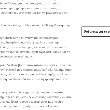
es ανάλυσης για τη δημιουργία στατιστικών
τευθυντήριες γραμμές των αρχών προστασίας
μοποιούν τον ιστότοπό μας και να βελτιώσουμε τον
οιήσουμε επίσης cookies παρακολούθησης/διαφήμισης
Ρυθμίσεις για τα c
αφημίσεις των προϊόντων και υπηρεσιών μας
περιλαμβανομένων των πλατφορμών κοινωνικής
ή σας στον ιστότοπό μας, όπως τα προϊόντα και οι
 και τα αντικείμενα που έχετε αγοράσει, καθώς και σε
 συμπεριφορά περιήγησης.
ακολουθείτε βίντεο στον ιστότοπό μας (π.χ. μέσω του
 τον ιστότοπό μας σε μέσα κοινωνικής δικτύωσης, όπως
ύωσης και επιτρέπουν στους εν λόγω παρόχους μέσων
ησή σας στο διαδίκτυο και να τη χρησιμοποιούν για
τε προσφορές και διαφημίσεις προσαρμοσμένες στα
φήμισης και κοινωνικής δικτύωσης κάνοντας κλικ στο
τε να αποδεχτείτε μόνο συγκεκριμένες κατηγορίες
 προσαρμόσετε τις ρυθμίσεις των cookies σας.