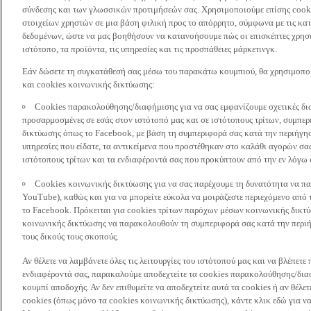
σύνδεσης και των γλωσσικών προτιμήσεών σας. Χρησιμοποιούμε επίσης cooki
στοιχείων χρηστών σε μια βάση φιλική προς το απόρρητο, σύμφωνα με τις κα
δεδομένων, ώστε να μας βοηθήσουν να κατανοήσουμε πώς οι επισκέπτες χρησι
ιστότοπο, τα προϊόντα, τις υπηρεσίες και τις προσπάθειες μάρκετινγκ.
Εάν δώσετε τη συγκατάθεσή σας μέσω του παρακάτω κουμπιού, θα χρησιμοπ
και cookies κοινωνικής δικτύωσης:
Cookies παρακολούθησης/διαφήμισης για να σας εμφανίζουμε σχετικές δι
προσαρμοσμένες σε εσάς στον ιστότοπό μας και σε ιστότοπους τρίτων, συμ
δικτύωσης όπως το Facebook, με βάση τη συμπεριφορά σας κατά την περιήγησ
υπηρεσίες που είδατε, τα αντικείμενα που προστέθηκαν στο καλάθι αγορών σας
ιστότοπους τρίτων και τα ενδιαφέροντά σας που προκύπτουν από την εν λόγω
Cookies κοινωνικής δικτύωσης για να σας παρέχουμε τη δυνατότητα να παρ
YouTube), καθώς και για να μπορείτε εύκολα να μοιράζεστε περιεχόμενο από
το Facebook. Πρόκειται για cookies τρίτων παρόχων μέσων κοινωνικής δικτ
κοινωνικής δικτύωσης να παρακολουθούν τη συμπεριφορά σας κατά την περιήγ
τους δικούς τους σκοπούς.
Αν θέλετε να λαμβάνετε όλες τις λειτουργίες του ιστότοπού μας και να βλέπε
ενδιαφέροντά σας, παρακαλούμε αποδεχτείτε τα cookies παρακολούθησης/δια
κουμπί αποδοχής. Αν δεν επιθυμείτε να αποδεχτείτε αυτά τα cookies ή αν θέλε
cookies (όπως μόνο τα cookies κοινωνικής δικτύωσης), κάντε κλικ εδώ για να