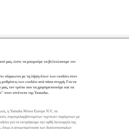
πού μας, ώστε να μπορούμε να βελτιώσουμε τον
ίστε σύμφωνοι με τη λήψη όλων των cookies στον
 ρυθμίσεις των cookies ανά πάσα στιγμή. Για να
ό μας, τον τρόπο που τα χρησιμοποιούμε και τα
es" στον ιστότοπο της Yamaha.
εμείς, η Yamaha Motor Europe N.V., τα
okies, συμπεριλαμβανομένων τεχνικών παρόμοιων με
okies για να επιτρέψουμε την ορθή λειτουργία της
μας, όπως η απομνημόνευση των διαπιστευτηρίων