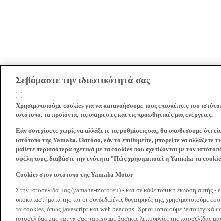
Σεβόμαστε την ιδιωτικότητά σας
Χρησιμοποιούμε cookies για να κατανοήσουμε τους επισκέπτες του ιστότο
ιστότοπο, τα προϊόντα, τις υπηρεσίες και τις προωθητικές μας ενέργειες.
Εάν συνεχίσετε χωρίς να αλλάξετε τις ρυθμίσεις σας, θα υποθέσουμε ότι ε
ιστότοπο της Yamaha. Ωστόσο, εάν το επιθυμείτε, μπορείτε να αλλάξετε τις
μάθετε περισσότερα σχετικά με τα cookies που σχετίζονται με τον ιστότοπ
οφέλη τους, διαβάστε την ενότητα "Πώς χρησιμοποιεί η Yamaha τα cooki
Cookies στον ιστότοπο της Yamaha Motor
Στην ιστοσελίδα μας (yamaha-motor.eu) - και σε κάθε τοπική έκδοση αυτής - 
υποκαταστήματά της και οι συνδεδεμένες θυγατρικές της, χρησιμοποιούμε co
τα cookies, όπως javascript και web beacons. Χρησιμοποιούμε λειτουργικά co
ιστοσελίδας μας και να σας παρέχουμε βασικές λειτουργίες της ιστοσελίδας 