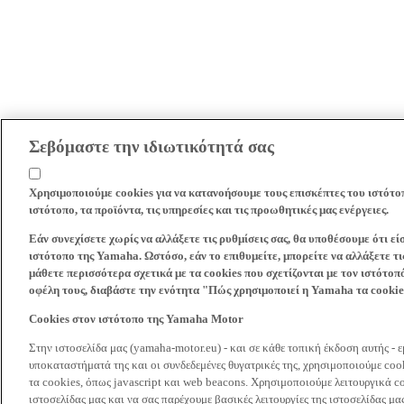
Σεβόμαστε την ιδιωτικότητά σας
Χρησιμοποιούμε cookies για να κατανοήσουμε τους επισκέπτες του ιστότο
ιστότοπο, τα προϊόντα, τις υπηρεσίες και τις προωθητικές μας ενέργειες.
Εάν συνεχίσετε χωρίς να αλλάξετε τις ρυθμίσεις σας, θα υποθέσουμε ότι ε
ιστότοπο της Yamaha. Ωστόσο, εάν το επιθυμείτε, μπορείτε να αλλάξετε τις
μάθετε περισσότερα σχετικά με τα cookies που σχετίζονται με τον ιστότοπ
οφέλη τους, διαβάστε την ενότητα "Πώς χρησιμοποιεί η Yamaha τα cooki
Cookies στον ιστότοπο της Yamaha Motor
Στην ιστοσελίδα μας (yamaha-motor.eu) - και σε κάθε τοπική έκδοση αυτής - 
υποκαταστήματά της και οι συνδεδεμένες θυγατρικές της, χρησιμοποιούμε co
τα cookies, όπως javascript και web beacons. Χρησιμοποιούμε λειτουργικά co
ιστοσελίδας μας και να σας παρέχουμε βασικές λειτουργίες της ιστοσελίδας 