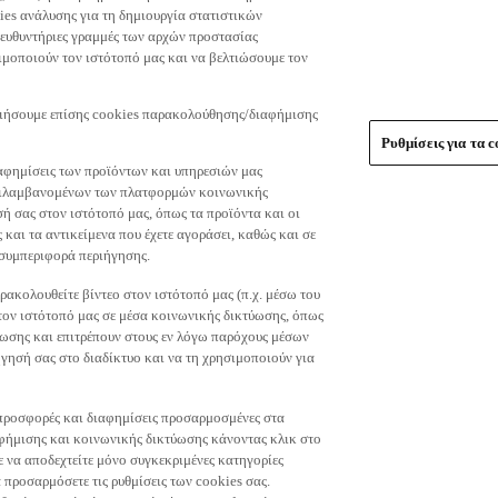
es ανάλυσης για τη δημιουργία στατιστικών
τευθυντήριες γραμμές των αρχών προστασίας
μοποιούν τον ιστότοπό μας και να βελτιώσουμε τον
οιήσουμε επίσης cookies παρακολούθησης/διαφήμισης
Ρυθμίσεις για τα c
αφημίσεις των προϊόντων και υπηρεσιών μας
περιλαμβανομένων των πλατφορμών κοινωνικής
ή σας στον ιστότοπό μας, όπως τα προϊόντα και οι
 και τα αντικείμενα που έχετε αγοράσει, καθώς και σε
 συμπεριφορά περιήγησης.
ακολουθείτε βίντεο στον ιστότοπό μας (π.χ. μέσω του
 τον ιστότοπό μας σε μέσα κοινωνικής δικτύωσης, όπως
ύωσης και επιτρέπουν στους εν λόγω παρόχους μέσων
ησή σας στο διαδίκτυο και να τη χρησιμοποιούν για
τε προσφορές και διαφημίσεις προσαρμοσμένες στα
φήμισης και κοινωνικής δικτύωσης κάνοντας κλικ στο
τε να αποδεχτείτε μόνο συγκεκριμένες κατηγορίες
 προσαρμόσετε τις ρυθμίσεις των cookies σας.