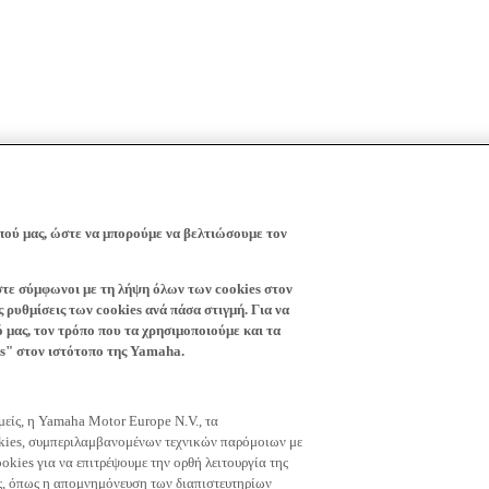
πού μας, ώστε να μπορούμε να βελτιώσουμε τον
ίστε σύμφωνοι με τη λήψη όλων των cookies στον
 ρυθμίσεις των cookies ανά πάσα στιγμή. Για να
ό μας, τον τρόπο που τα χρησιμοποιούμε και τα
es" στον ιστότοπο της Yamaha.
εμείς, η Yamaha Motor Europe N.V., τα
okies, συμπεριλαμβανομένων τεχνικών παρόμοιων με
okies για να επιτρέψουμε την ορθή λειτουργία της
μας, όπως η απομνημόνευση των διαπιστευτηρίων