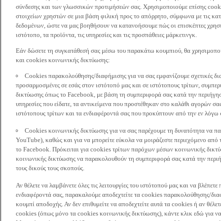
σύνδεσης και των γλωσσικών προτιμήσεών σας. Χρησιμοποιούμε επίσης cooki
στοιχείων χρηστών σε μια βάση φιλική προς το απόρρητο, σύμφωνα με τις κα
δεδομένων, ώστε να μας βοηθήσουν να κατανοήσουμε πώς οι επισκέπτες χρησι
ιστότοπο, τα προϊόντα, τις υπηρεσίες και τις προσπάθειες μάρκετινγκ.
Εάν δώσετε τη συγκατάθεσή σας μέσω του παρακάτω κουμπιού, θα χρησιμοπ
και cookies κοινωνικής δικτύωσης:
Cookies παρακολούθησης/διαφήμισης για να σας εμφανίζουμε σχετικές δι
προσαρμοσμένες σε εσάς στον ιστότοπό μας και σε ιστότοπους τρίτων, συμ
δικτύωσης όπως το Facebook, με βάση τη συμπεριφορά σας κατά την περιήγησ
υπηρεσίες που είδατε, τα αντικείμενα που προστέθηκαν στο καλάθι αγορών σας
ιστότοπους τρίτων και τα ενδιαφέροντά σας που προκύπτουν από την εν λόγω
Cookies κοινωνικής δικτύωσης για να σας παρέχουμε τη δυνατότητα να παρ
YouTube), καθώς και για να μπορείτε εύκολα να μοιράζεστε περιεχόμενο από
το Facebook. Πρόκειται για cookies τρίτων παρόχων μέσων κοινωνικής δικτ
κοινωνικής δικτύωσης να παρακολουθούν τη συμπεριφορά σας κατά την περιήγ
τους δικούς τους σκοπούς.
Αν θέλετε να λαμβάνετε όλες τις λειτουργίες του ιστότοπού μας και να βλέπε
ενδιαφέροντά σας, παρακαλούμε αποδεχτείτε τα cookies παρακολούθησης/δια
κουμπί αποδοχής. Αν δεν επιθυμείτε να αποδεχτείτε αυτά τα cookies ή αν θέλε
cookies (όπως μόνο τα cookies κοινωνικής δικτύωσης), κάντε κλικ εδώ για να