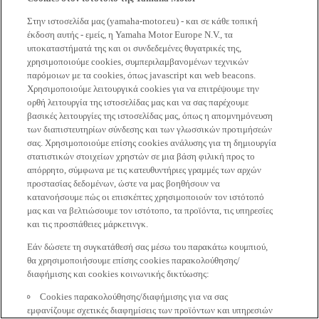
Στην ιστοσελίδα μας (yamaha-motor.eu) - και σε κάθε τοπική
έκδοση αυτής - εμείς, η Yamaha Motor Europe N.V., τα
υποκαταστήματά της και οι συνδεδεμένες θυγατρικές της,
χρησιμοποιούμε cookies, συμπεριλαμβανομένων τεχνικών
παρόμοιων με τα cookies, όπως javascript και web beacons.
Χρησιμοποιούμε λειτουργικά cookies για να επιτρέψουμε την
ορθή λειτουργία της ιστοσελίδας μας και να σας παρέχουμε
βασικές λειτουργίες της ιστοσελίδας μας, όπως η απομνημόνευση
των διαπιστευτηρίων σύνδεσης και των γλωσσικών προτιμήσεών
σας. Χρησιμοποιούμε επίσης cookies ανάλυσης για τη δημιουργία
στατιστικών στοιχείων χρηστών σε μια βάση φιλική προς το
απόρρητο, σύμφωνα με τις κατευθυντήριες γραμμές των αρχών
προστασίας δεδομένων, ώστε να μας βοηθήσουν να
κατανοήσουμε πώς οι επισκέπτες χρησιμοποιούν τον ιστότοπό
μας και να βελτιώσουμε τον ιστότοπο, τα προϊόντα, τις υπηρεσίες
και τις προσπάθειες μάρκετινγκ.
Εάν δώσετε τη συγκατάθεσή σας μέσω του παρακάτω κουμπιού,
θα χρησιμοποιήσουμε επίσης cookies παρακολούθησης/
διαφήμισης και cookies κοινωνικής δικτύωσης:
Cookies παρακολούθησης/διαφήμισης για να σας
εμφανίζουμε σχετικές διαφημίσεις των προϊόντων και υπηρεσιών