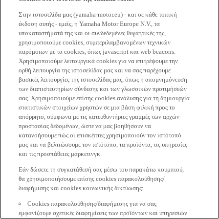
Στην ιστοσελίδα μας (yamaha-motor.eu) - και σε κάθε τοπική
έκδοση αυτής - εμείς, η Yamaha Motor Europe N.V., τα
υποκαταστήματά της και οι συνδεδεμένες θυγατρικές της,
χρησιμοποιούμε cookies, συμπεριλαμβανομένων τεχνικών
παρόμοιων με τα cookies, όπως javascript και web beacons.
Χρησιμοποιούμε λειτουργικά cookies για να επιτρέψουμε την
ορθή λειτουργία της ιστοσελίδας μας και να σας παρέχουμε
βασικές λειτουργίες της ιστοσελίδας μας, όπως η απομνημόνευση
των διαπιστευτηρίων σύνδεσης και των γλωσσικών προτιμήσεών
σας. Χρησιμοποιούμε επίσης cookies ανάλυσης για τη δημιουργία
στατιστικών στοιχείων χρηστών σε μια βάση φιλική προς το
απόρρητο, σύμφωνα με τις κατευθυντήριες γραμμές των αρχών
προστασίας δεδομένων, ώστε να μας βοηθήσουν να
κατανοήσουμε πώς οι επισκέπτες χρησιμοποιούν τον ιστότοπό
μας και να βελτιώσουμε τον ιστότοπο, τα προϊόντα, τις υπηρεσίες
και τις προσπάθειες μάρκετινγκ.
Εάν δώσετε τη συγκατάθεσή σας μέσω του παρακάτω κουμπιού,
θα χρησιμοποιήσουμε επίσης cookies παρακολούθησης/
διαφήμισης και cookies κοινωνικής δικτύωσης:
Cookies παρακολούθησης/διαφήμισης για να σας
εμφανίζουμε σχετικές διαφημίσεις των προϊόντων και υπηρεσιών